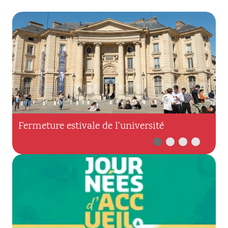
Fermeture estivale de l'université
I
r