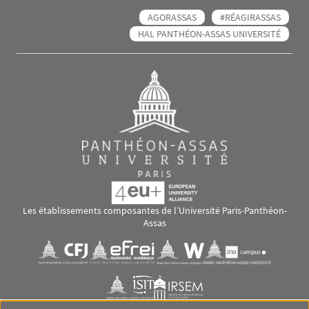
AGORASSAS
#RÉAGIRASSAS
HAL PANTHÉON-ASSAS UNIVERSITÉ
Les établissements composantes de l’Université Paris-Panthéon-
Assas
Images
Visuel svg
Visuel svg
Visuel svg
Visuel svg
Visuel svg
Visuel svg