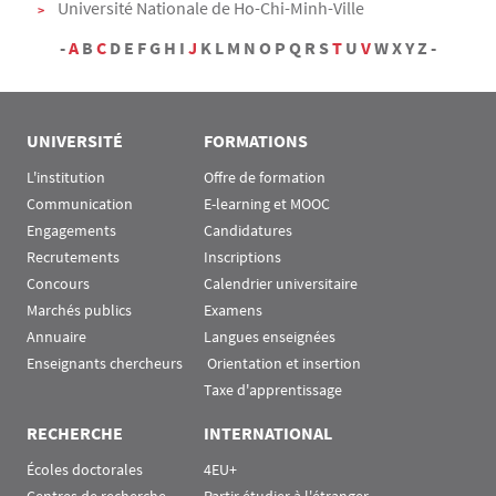
Université Nationale de Ho-Chi-Minh-Ville
-
A
B
C
D E F G H I
J
K L M N O P Q R S
T
U
V
W X Y Z -
Menu Assas
Rubrique Assas EN
UNIVERSITÉ
FORMATIONS
L'institution
Offre de formation
Communication
E-learning et MOOC
Engagements
Candidatures
Recrutements
Inscriptions
Concours
Calendrier universitaire
Marchés publics
Examens
Annuaire
Langues enseignées
Enseignants chercheurs
 Orientation et insertion
Taxe d'apprentissage
RECHERCHE
INTERNATIONAL
Écoles doctorales
4EU+