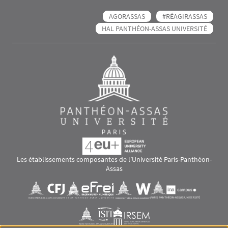
AGORASSAS
#RÉAGIRASSAS
HAL PANTHÉON-ASSAS UNIVERSITÉ
Les établissements composantes de l’Université Paris-Panthéon-
Assas
Images
Visuel svg
Visuel svg
Visuel svg
Visuel svg
Visuel svg
Visuel svg