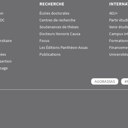
RECHERCHE
INTERNA
on
Écoles doctorales
4EU+
OOC
Centres de recherche
Partir étud
Soutenances de thèses
Venir étudi
Docteurs Honoris Causa
Campus in
rsitaire
Focus
Formations
Les Éditions Panthéon-Assas
Financeme
nées
Publications
Universités
nsertion
ssage
AGORASSAS
#