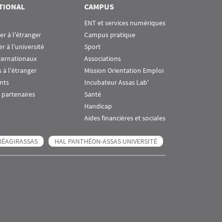
TIONAL
CAMPUS
ENT et services numériques
ier à l'étranger
Campus pratique
er à l'université
Sport
ternationaux
Associations
 à l'étranger
Mission Orientation Emploi
nts
Incubateur Assas Lab'
 partenaires
Santé
Handicap
Aides financières et sociales
RÉAGIRASSAS
HAL PANTHÉON-ASSAS UNIVERSITÉ