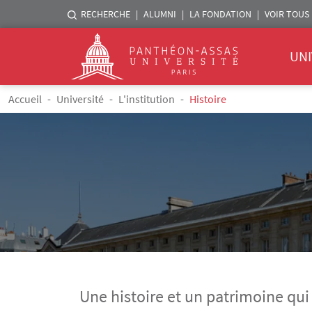
Menu liste sites Assas
RECHERCHE
ALUMNI
LA FONDATION
VOIR TOUS 
Menu 
Logo
UNI
Aller au contenu principal
Fil d'Ariane
Accueil
Université
L'institution
Histoire
Une histoire et un patrimoine qui 