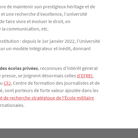
ore de maintenir son prestigieux héritage et de
et une recherche d’excellence, l’université
 faire vivre et évoluer le droit, en
e la communication, etc.
itution : depuis le 1er janvier 2022, l’Université
sur un modèle intégrateur et inédit, donnant
des écoles privées
, reconnues d’intérêt général
de presse, se joignent désormais celles
d’EFREI
,
du
CFJ
, Centre de formation des journalistes et de
, sont porteurs de forte valeur ajoutée dans les
itut de recherche stratégique de l'École militaire
rnationales.