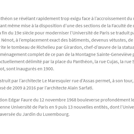
anthéon se révélant rapidement trop exigu face à l’accroissement du
nt même mise à la disposition d’une des sections de la Faculté de d
fin du 19e siècle pour moderniser l’Université de Paris se traduit p
 Nénot, à l’emplacement exact des bâtiments, devenus vétustes, de c
rite le tombeau de Richelieu par Girardon, chef-d’œuvre de la statu
éaménagement complet de ce pan de la Montagne Sainte-Geneviève p
actuellement délimité par la place du Panthéon, la rue Cujas, la rue
lot, sont inaugurés en 1900.
ruit par l’architecte Le Maresquier rue d’Assas permet, à son tour,
é de 2009 à 2016 par l’architecte Alain Sarfati.
ation Edgar Faure du 12 novembre 1968 bouleverse profondément le m
cienne Université de Paris en 9 puis 13 nouvelles entités, dont l’Uni
traversée du Jardin du Luxembourg.