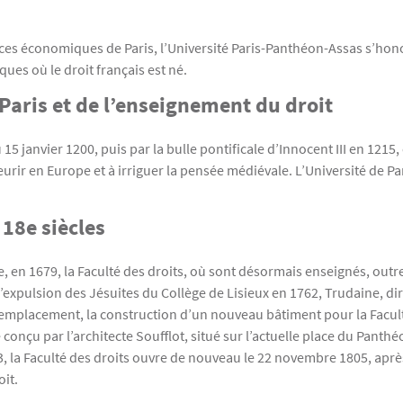
iences économiques de Paris, l’Université Paris-Panthéon-Assas s’hon
ues où le droit français est né.
 Paris et de l’enseignement du droit
5 janvier 1200, puis par la bulle pontificale d’Innocent III en 1215,
eurir en Europe et à irriguer la pensée médiévale. L’Université de P
 18e siècles
, en 1679, la Faculté des droits, où sont désormais enseignés, outre 
à l’expulsion des Jésuites du Collège de Lisieux en 1762, Trudaine, 
n emplacement, la construction d’un nouveau bâtiment pour la Facult
ce conçu par l’architecte Soufflot, situé sur l’actuelle place du Pant
 la Faculté des droits ouvre de nouveau le 22 novembre 1805, après 
it.