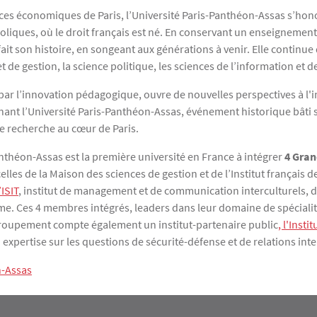
iences économiques de Paris, l’Université Paris-Panthéon-Assas s’hon
liques, où le droit français est né. En conservant un enseignement 
 son histoire, en songeant aux générations à venir. Elle continue de
e gestion, la science politique, les sciences de l’information et d
 l’innovation pédagogique, ouvre de nouvelles perspectives à l'inst
ant l’Université Paris-Panthéon-Assas, événement historique bâti 
e recherche au cœur de Paris.
nthéon-Assas est la première université en France à intégrer
4 Gran
lles de la Maison des sciences de gestion et de l’Institut français 
’ISIT
, institut de management et de communication interculturels, 
me. Ces 4 membres intégrés, leaders dans leur domaine de spécialité
groupement compte également un institut-partenaire public
, l'Inst
xpertise sur les questions de sécurité-défense et de relations inte
n-Assas