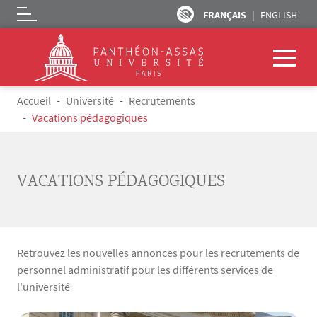
FRANÇAIS
ENGLISH
Logo
Aller au contenu principal
Fil d'Ariane
Accueil
Université
Recrutements
Vacations pédagogiques
VACATIONS PÉDAGOGIQUES
Retrouvez les nouvelles annonces pour les recrutements de
personnel administratif pour les différents services de
l'université