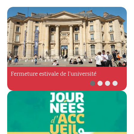
Fermeture estivale de l'université
I
r