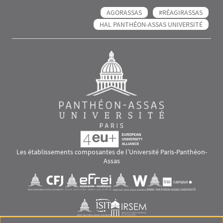
AGORASSAS
#RÉAGIRASSAS
HAL PANTHÉON-ASSAS UNIVERSITÉ
Les établissements composantes de l’Université Paris-Panthéon-
Assas
Images
Visuel svg
Visuel svg
Visuel svg
Visuel svg
Visuel svg
Visuel svg