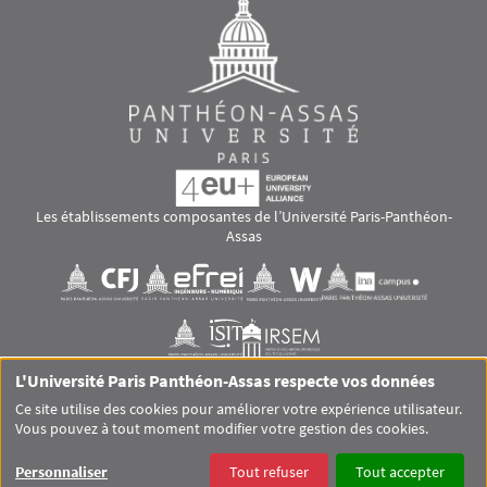
Les établissements composantes de l’Université Paris-Panthéon-
Assas
Images
Visuel svg
Visuel svg
Visuel svg
Visuel svg
Visuel svg
Visuel svg
L'Université Paris Panthéon-Assas respecte vos données
RS footer
Ce site utilise des cookies pour améliorer votre expérience utilisateur.
Vous pouvez à tout moment modifier votre gestion des cookies.
Pied de page Assas Principal
SITEMAP
GLOSSAIRE
MENTIONS LÉGALES
Personnaliser
Tout refuser
Tout accepter
DONNÉES PERSONNELLES
COOKIES
ACCESSIBILITÉ