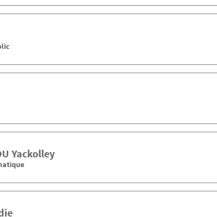
lic
OU
Yackolley
matique
die