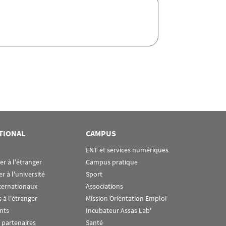
TIONAL
CAMPUS
ENT et services numériques
ier à l'étranger
Campus pratique
er à l'université
Sport
ternationaux
Associations
 à l'étranger
Mission Orientation Emploi
nts
Incubateur Assas Lab'
 partenaires
Santé