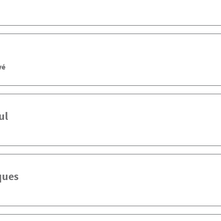
vé
ul
ques