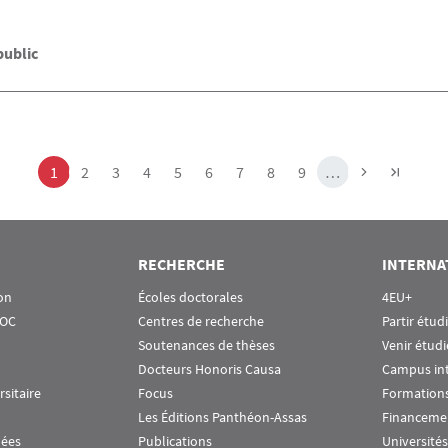
public
Page
Page
Page
Page
Page
Page
Page
Page
Page
1
2
3
4
5
6
7
8
9
…
RECHERCHE
INTERNA
on
Écoles doctorales
4EU+
OOC
Centres de recherche
Partir étud
Soutenances de thèses
Venir étudi
Docteurs Honoris Causa
Campus in
rsitaire
Focus
Formations
Les Éditions Panthéon-Assas
Financeme
nées
Publications
Universités