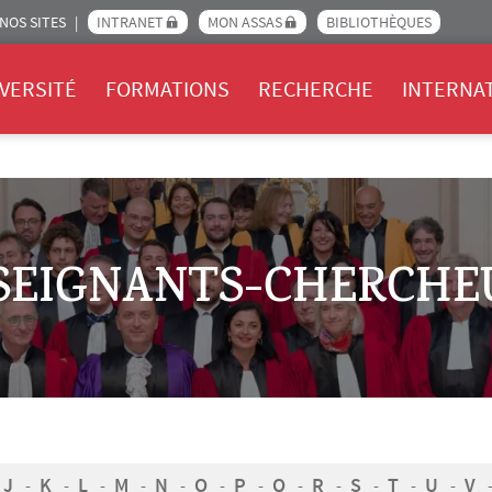
NOS SITES
INTRANET
MON ASSAS
BIBLIOTHÈQUES
Assas
VERSITÉ
FORMATIONS
RECHERCHE
INTERNA
SEIGNANTS-CHERCHE
J
K
L
M
N
O
P
Q
R
S
T
U
V