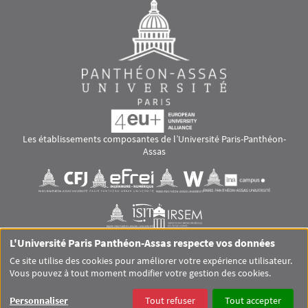
Les établissements composantes de l’Université Paris-Panthéon-
Assas
Images
Visuel svg
Visuel svg
Visuel svg
Visuel svg
Visuel svg
Visuel svg
L'Université Paris Panthéon-Assas respecte vos données
RS footer
Ce site utilise des cookies pour améliorer votre expérience utilisateur.
Vous pouvez à tout moment modifier votre gestion des cookies.
Pied de page Assas Principal
SITEMAP
GLOSSAIRE
MENTIONS LÉGALES
Personnaliser
Tout refuser
Tout accepter