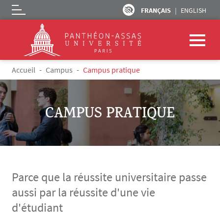
FRANÇAIS
ENGLISH
Logo
Aller au contenu principal
Fil d'Ariane
Accueil
Campus
Campus pratique
CAMPUS PRATIQUE
Parce que la réussite universitaire passe
aussi par la réussite d'une vie
d'étudiant