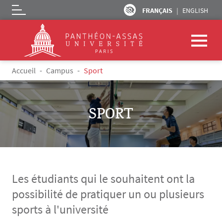
FRANÇAIS
ENGLISH
Logo
Aller au contenu principal
Fil d'Ariane
Accueil
Campus
Sport
SPORT
Les étudiants qui le souhaitent ont la
possibilité de pratiquer un ou plusieurs
sports à l'université