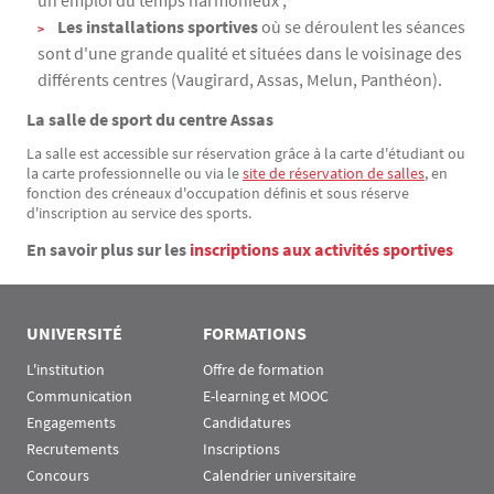
un emploi du temps harmonieux ;
Les installations sportives
où se déroulent les séances
sont d'une grande qualité et situées dans le voisinage des
différents centres (Vaugirard, Assas, Melun, Panthéon).
La salle de sport du centre Assas
La salle est accessible sur réservation grâce à la carte d'étudiant ou
la carte professionnelle ou via le
site de réservation de salles
, en
fonction des créneaux d'occupation définis et sous réserve
d'inscription au service des sports.
En savoir plus sur les
inscriptions aux activités sportives
Menu Assas
Rubrique Assas EN
UNIVERSITÉ
FORMATIONS
L'institution
Offre de formation
Communication
E-learning et MOOC
Engagements
Candidatures
Recrutements
Inscriptions
Concours
Calendrier universitaire