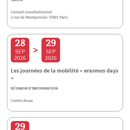
Conseil constitutionnel
2 rue de Montpensier 75001 Paris
28
29
>
SEP
SEP
2026
2026
Les journées de la mobilité « erasmus days
»
RÉUNION D’INFORMATION
Centre Assas
29