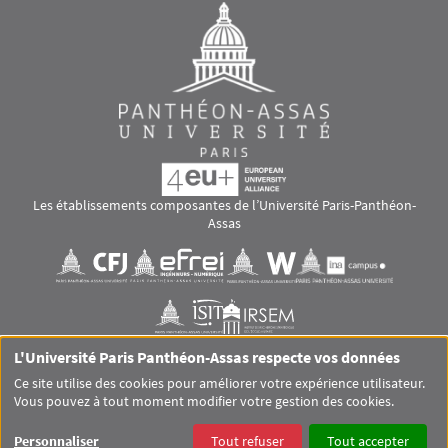
Les établissements composantes de l’Université Paris-Panthéon-
Assas
Images
Visuel svg
Visuel svg
Visuel svg
Visuel svg
Visuel svg
Visuel svg
L'Université Paris Panthéon-Assas respecte vos données
RS footer
Ce site utilise des cookies pour améliorer votre expérience utilisateur.
Vous pouvez à tout moment modifier votre gestion des cookies.
Pied de page Assas Principal
SITEMAP
GLOSSAIRE
MENTIONS LÉGALES
Personnaliser
Tout refuser
Tout accepter