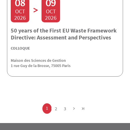
08
09
>
OCT
OCT
2026
2026
50 years of the First EU Waste Framework
Directive: Assessment and Perspectives
COLLOQUE
Maison des Sciences de Gestion
1 rue Guy de la Brosse, 75005 Paris
Pagination
Page
1
Page
Page
2
3