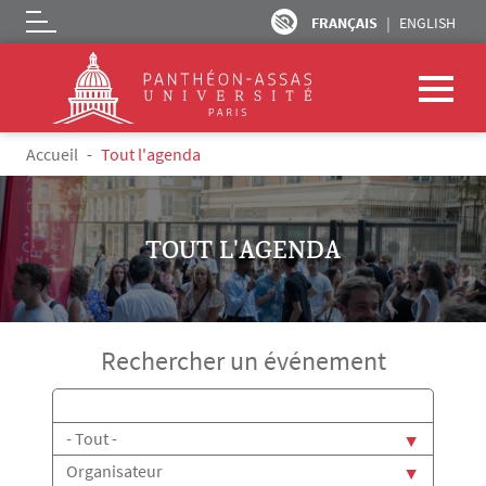
FRANÇAIS
ENGLISH
Logo
Aller au contenu principal
Fil d'Ariane
Accueil
Tout l'agenda
TOUT L'AGENDA
Rechercher un événement
Titre