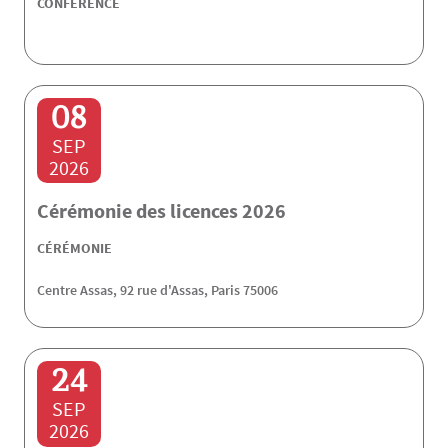
CONFÉRENCE
08
SEP
2026
Cérémonie des licences 2026
CÉRÉMONIE
Centre Assas, 92 rue d'Assas, Paris 75006
24
SEP
2026