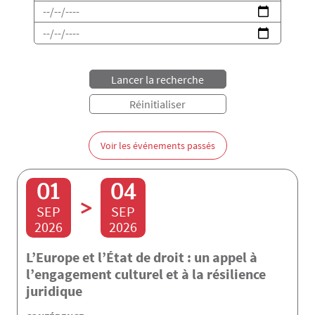
Date de début
Date de fin
Voir les événements passés
01
04
>
SEP
SEP
2026
2026
L’Europe et l’État de droit : un appel à
l’engagement culturel et à la résilience
juridique