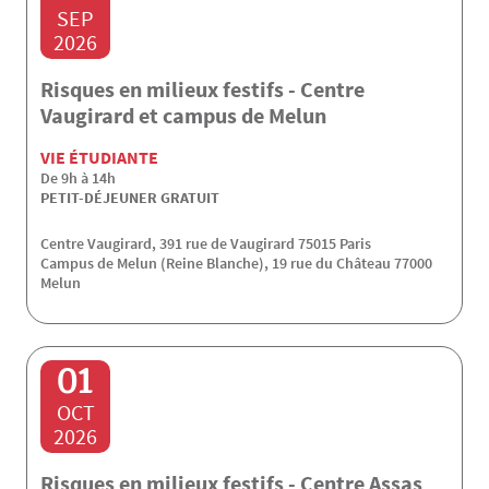
SEP
2026
Risques en milieux festifs - Centre
Vaugirard et campus de Melun
VIE ÉTUDIANTE
De 9h à 14h
PETIT-DÉJEUNER GRATUIT
Centre Vaugirard, 391 rue de Vaugirard 75015 Paris
Campus de Melun (Reine Blanche), 19 rue du Château 77000
Melun
01
OCT
2026
Risques en milieux festifs - Centre Assas