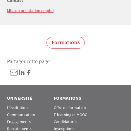
Contact
Texte
Mission orientation emploi
Formations
Partager cette page
UNIVERSITÉ
FORMATIONS
L'institution
Offre de formation
Communication
E-learning et MOOC
Engagements
Candidatures
Recrutements
Inscriptions