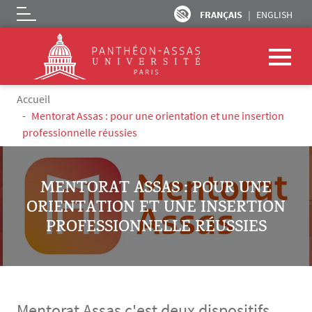
FRANÇAIS
ENGLISH
Logo
Aller au contenu principal
Fil d'Ariane
Accueil
Mentorat Assas : pour une orientation et une insertion
professionnelle réussies
MENTORAT ASSAS : POUR UNE
ORIENTATION ET UNE INSERTION
PROFESSIONNELLE RÉUSSIES
Mentorat Assas c'est deux dispositifs