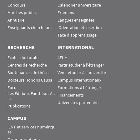
Concours
Calendrier universitaire
Marchés publics
Examens
Annuaire
Langues enseignées
Enseignants chercheurs
 Orientation et insertion
Taxe d'apprentissage
RECHERCHE
INTERNATIONAL
Écoles doctorales
4EU+
Centres de recherche
Partir étudier à l'étranger
Soutenances de thèses
Venir étudier à l'université
Docteurs Honoris Causa
Campus internationaux
Focus
Formations à l'étranger
Les Éditions Panthéon-Ass
Financements
as
Universités partenaires
Publications
CAMPUS
 ENT et services numériqu
es
Campus pratique