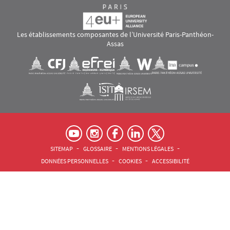
Les établissements composantes de l’Université Paris-Panthéon-
Assas
Images
Visuel svg
Visuel svg
Visuel svg
Visuel svg
Visuel svg
Visuel svg
RS footer
Pied de page Assas Principal
SITEMAP
GLOSSAIRE
MENTIONS LÉGALES
DONNÉES PERSONNELLES
COOKIES
ACCESSIBILITÉ