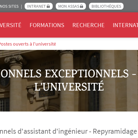
NOS SITES
INTRANET
MON ASSAS
BIBLIOTHÈQUES
Assas
VERSITÉ
FORMATIONS
RECHERCHE
INTERNA
stes ouverts à l'université
ONNELS EXCEPTIONNELS -
L'UNIVERSITÉ
nels d'assistant d'ingénieur - Repyramidage