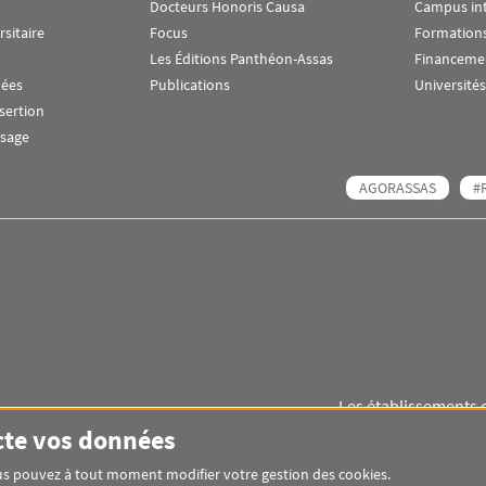
Docteurs Honoris Causa
Campus in
rsitaire
Focus
Formations
Les Éditions Panthéon-Assas
Financeme
nées
Publications
Universités
nsertion
ssage
AGORASSAS
#
Les établissements 
Images
Visuel svg
Visuel svg
cte vos données
Vous pouvez à tout moment modifier votre gestion des cookies.