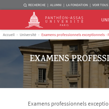
Menu liste sites Assas
RECHERCHE
ALUMNI
LA FONDATION
VOIR TOUS 
Menu 
Logo
UNI
Aller au contenu principal
Fil d'Ariane
Accueil
Université
Examens professionnels exceptionnels - Po
EXAMENS PROFESSI
Examens professionnels exception