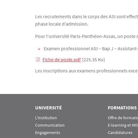
Texte
Les recrutements dans le corps des ASI sont effec
phase locale d’admission.
Pour l’université Paris-Panthéon-Assas, un poste o
Examen professionnel ASI – Bap J – Assistant-
Fiche de poste.pdf
(225.35 Ko)
Les inscriptions aux examens professionnels exce
UNIVERSITÉ
FORMATIONS
L'institution
Offre de formati
Communication
E-learning et M
Engagements
Candidatures