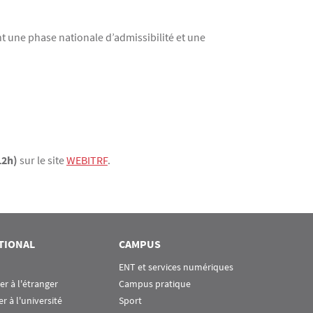
t une phase nationale d’admissibilité et une
12h)
sur le site
WEBITRF
.
TIONAL
CAMPUS
ENT et services numériques
ier à l'étranger
Campus pratique
er à l'université
Sport