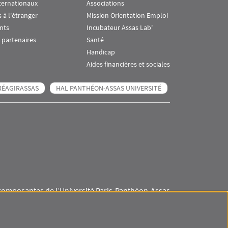
ternationaux
Associations
 à l'étranger
Mission Orientation Emploi
nts
Incubateur Assas Lab'
 partenaires
Santé
Handicap
Aides financières et sociales
RÉAGIRASSAS
HAL PANTHÉON-ASSAS UNIVERSITÉ
composantes de l’Université Paris-Panthéon-Assas
Visuel svg
Visuel svg
Visuel svg
Visuel svg