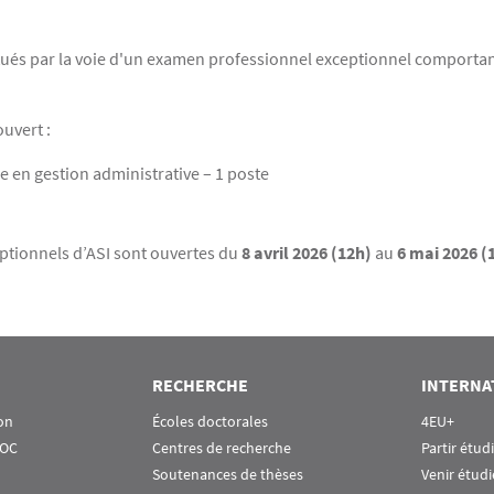
tués par la voie d'un examen professionnel exceptionnel comportan
uvert :
e en gestion administrative – 1 poste
ptionnels d’ASI sont ouvertes du
8 avril 2026 (12h)
au
6 mai 2026 (
RECHERCHE
INTERNA
on
Écoles doctorales
4EU+
OOC
Centres de recherche
Partir étud
Soutenances de thèses
Venir étudi