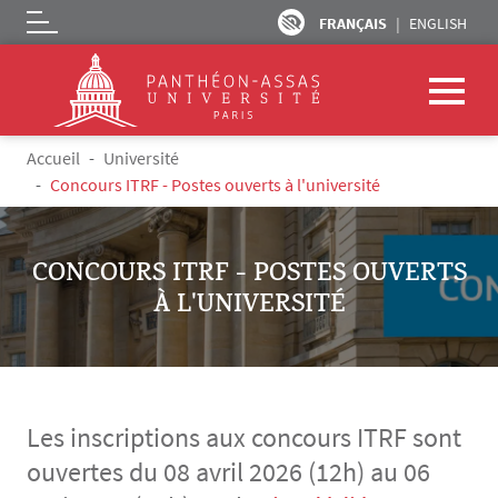
FRANÇAIS
ENGLISH
Logo
Aller au contenu principal
Fil d'Ariane
Accueil
Université
Concours ITRF - Postes ouverts à l'université
CONCOURS ITRF - POSTES OUVERTS
À L'UNIVERSITÉ
Les inscriptions aux concours ITRF sont
ouvertes du 08 avril 2026 (12h) au 06