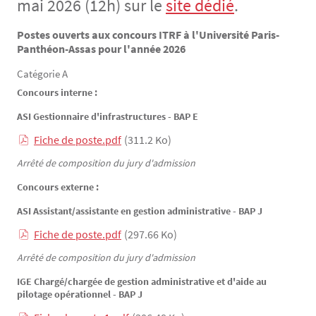
mai 2026 (12h) sur le
site dédié
.
Postes ouverts aux concours ITRF à l'Université Paris-
Texte
Panthéon-Assas pour l'année 2026
Catégorie A
Concours interne :
ASI Gestionnaire d'infrastructures - BAP E
Fiche de poste.pdf
(311.2 Ko)
Arrêté de composition du jury d'admission
Concours externe :
ASI Assistant/assistante en gestion administrative - BAP J
Fiche de poste.pdf
(297.66 Ko)
Arrêté de composition du jury d'admission
IGE Chargé/chargée de gestion administrative et d'aide au
pilotage opérationnel - BAP J