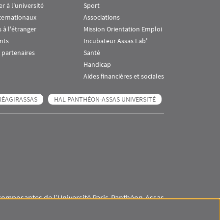
er à l'université
Sport
ternationaux
Associations
 à l'étranger
Mission Orientation Emploi
nts
Incubateur Assas Lab'
 partenaires
Santé
Handicap
Aides financières et sociales
RÉAGIRASSAS
HAL PANTHÉON-ASSAS UNIVERSITÉ
composantes de l’Université Paris-Panthéon-Assas
Visuel svg
Visuel svg
Visuel svg
Visuel svg