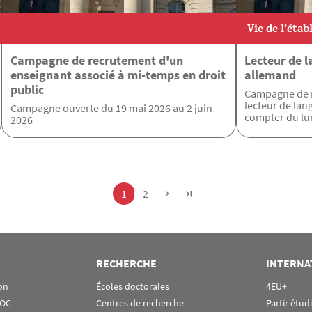
Vie de l’éta
Campagne de recrutement d'un
Lecteur de 
enseignant associé à mi-temps en droit
allemand
public
Campagne de r
lecteur de lan
Campagne ouverte du 19 mai 2026 au 2 juin
compter du lu
2026
Page
Page
1
2
RECHERCHE
INTERNA
on
Écoles doctorales
4EU+
OOC
Centres de recherche
Partir étud