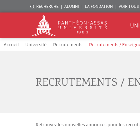
Menu liste sites Assas
RECHERCHE
ALUMNI
LA FONDATION
VOIR TOUS 
Menu 
Logo
UNI
Aller au contenu principal
Fil d'Ariane
Accueil
Université
Recrutements
Recrutements / Enseig
RECRUTEMENTS / E
Retrouvez les nouvelles annonces pour les recrute