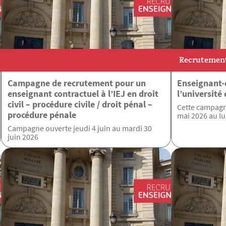
Recrutemen
Campagne de recrutement pour un
Enseignant-
enseignant contractuel à l’IEJ en droit
l’université
civil – procédure civile / droit pénal –
Cette campagn
procédure pénale
mai 2026 au lu
Campagne ouverte jeudi 4 juin au mardi 30
juin 2026