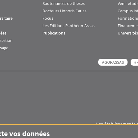
Soutenances de thèses
Venir étudi
Docteurs Honoris Causa
Campus in
rsitaire
Focus
Formations
Les Éditions Panthéon-Assas
Financeme
nées
Publications
Universités
nsertion
ssage
AGORASSAS
#
Les établissements 
Images
Visuel svg
Visuel svg
cte vos données