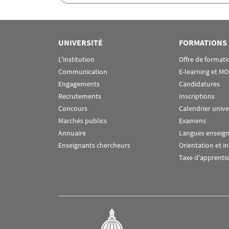
Rubrique Assas EN
UNIVERSITÉ
FORMATIONS
L'institution
Offre de formati
Communication
E-learning et M
Engagements
Candidatures
Recrutements
Inscriptions
Concours
Calendrier unive
Marchés publics
Examens
Annuaire
Langues enseig
Enseignants chercheurs
Orientation et i
Taxe d'apprenti