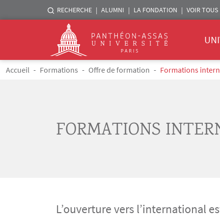
Menu liste sites Assas
RECHERCHE
ALUMNI
LA FONDATION
VOIR TOUS 
Menu 
Logo
UNI
Aller au contenu principal
Fil d'Ariane
Accueil
Formations
Offre de formation
Formations intern
FORMATIONS INTER
L’ouverture vers l’international e