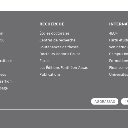
RECHERCHE
INTERNA
on
Écoles doctorales
4EU+
OOC
Centres de recherche
Partir étud
Soutenances de thèses
Venir étudi
Docteurs Honoris Causa
Campus in
rsitaire
Focus
Formations
Les Éditions Panthéon-Assas
Financeme
nées
Publications
Universités
nsertion
ssage
AGORASSAS
#