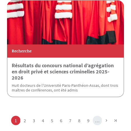
Recherche
Résultats du concours national d’agrégation
en droit privé et sciences criminelles 2025-
2026
Huit docteurs de l’Université Paris-Panthéon-Assas, dont trois
maîtres de conférences, ont été admis
Pagination
Page
Page
Page
Page
Page
Page
Page
Page
Page
1
2
3
4
5
6
7
8
9
…