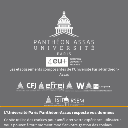
Les établissements composantes de l’Université Paris-Panthéon-
Assas
Images
Visuel svg
Visuel svg
Visuel svg
Visuel svg
Visuel svg
Visuel svg
L'Université Paris Panthéon-Assas respecte vos données
RS footer
Ce site utilise des cookies pour améliorer votre expérience utilisateur.
Vous pouvez à tout moment modifier votre gestion des cookies.