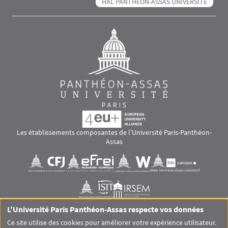
HAL PANTHÉON-ASSAS UNIVERSITÉ
Les établissements composantes de l’Université Paris-Panthéon-
Assas
Images
Visuel svg
Visuel svg
Visuel svg
Visuel svg
Visuel svg
Visuel svg
L'Université Paris Panthéon-Assas respecte vos données
RS footer
Ce site utilise des cookies pour améliorer votre expérience utilisateur.