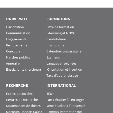
UNIVERSITÉ
FORMATIONS
L'institution
Offre de formation
Communication
E-learning et MOOC
Engagements
Candidatures
Recrutements
Inscriptions
Concours
Calendrier universitaire
Marchés publics
Examens
Annuaire
Langues enseignées
Enseignants chercheurs
 Orientation et insertion
Taxe d'apprentissage
RECHERCHE
INTERNATIONAL
Écoles doctorales
4EU+
Centres de recherche
Partir étudier à l'étranger
Soutenances de thèses
Venir étudier à l'université
Docteurs Honoris Causa
Campus internationaux