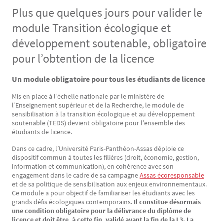
Plus que quelques jours pour valider le
module Transition écologique et
développement soutenable, obligatoire
pour l’obtention de la licence
Un module obligatoire pour tous les étudiants de licence
Texte
Mis en place à l’échelle nationale par le ministère de
l’Enseignement supérieur et de la Recherche, le module de
sensibilisation à la transition écologique et au développement
soutenable (TEDS) devient obligatoire pour l’ensemble des
étudiants de licence.
Dans ce cadre, l’Université Paris-Panthéon-Assas déploie ce
dispositif commun à toutes les filières (droit, économie, gestion,
information et communication), en cohérence avec son
engagement dans le cadre de sa campagne
Assas écoresponsable
et de sa politique de sensibilisation aux enjeux environnementaux.
Ce module a pour objectif de familiariser les étudiants avec les
grands défis écologiques contemporains.
Il constitue désormais
une condition obligatoire pour la délivrance du diplôme de
licence et doit être, à cette fin, validé avant la fin de la L3. La