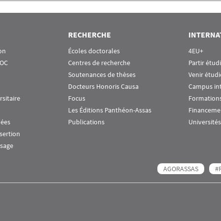
RECHERCHE
INTERNA
on
Écoles doctorales
4EU+
OOC
Centres de recherche
Partir étud
Soutenances de thèses
Venir étudi
Docteurs Honoris Causa
Campus in
rsitaire
Focus
Formations
Les Éditions Panthéon-Assas
Financeme
nées
Publications
Universités
nsertion
ssage
AGORASSAS
#