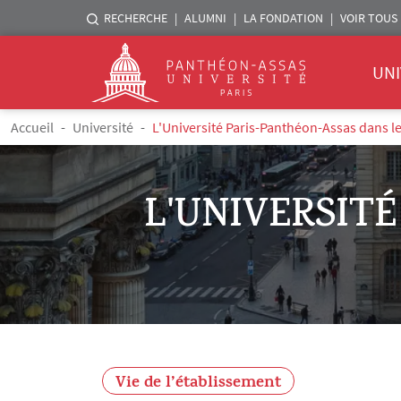
Menu liste sites Assas
RECHERCHE
ALUMNI
LA FONDATION
VOIR TOUS 
Menu 
Logo
UNI
Aller au contenu principal
Fil d'Ariane
Accueil
Université
L'Université Paris-Panthéon-Assas dans l
L'UNIVERSIT
Vie de l’établissement