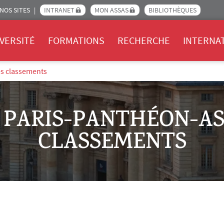
NOS SITES
INTRANET
MON ASSAS
BIBLIOTHÈQUES
Assas
VERSITÉ
FORMATIONS
RECHERCHE
INTERNA
es classements
É PARIS-PANTHÉON-AS
CLASSEMENTS