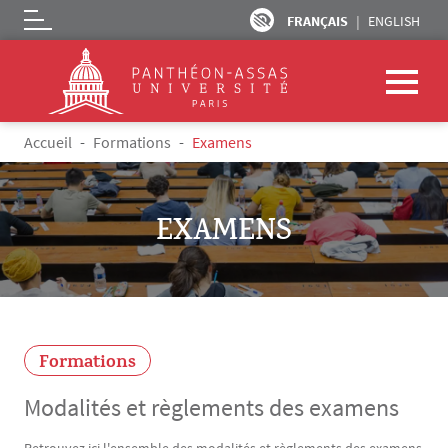
FRANÇAIS
ENGLISH
Logo
Aller au contenu principal
Fil d'Ariane
Accueil
Formations
Examens
EXAMENS
Formations
Modalités et règlements des examens