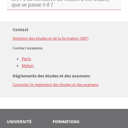
que se passe-t-il ?
Menu Assas
Rubrique Assas EN
Titre
Contact
Bloc(s) libre(s)
Direction des études et de la formation (DEF)
Texte
Contact examens
Paris
Melun
Titre
Règlements des études et des examens
Consulter le règlement des études et des examens
Texte
UNIVERSITÉ
FORMATIONS