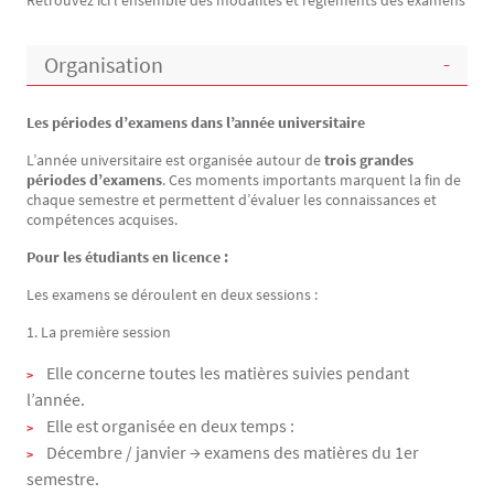
Retrouvez ici l'ensemble des modalités et règlements des examens
Texte
Organisation
Les périodes d’examens dans l’année universitaire
L’année universitaire est organisée autour de
trois grandes
périodes d’examens
. Ces moments importants marquent la fin de
chaque semestre et permettent d’évaluer les connaissances et
compétences acquises.
Pour les étudiants en licence :
Les examens se déroulent en deux sessions :
1. La première session
Elle concerne toutes les matières suivies pendant
l’année.
Elle est organisée en deux temps :
Décembre / janvier → examens des matières du 1er
semestre.