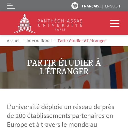
FRANÇAIS
ENGLISH
Logo
Aller au contenu principal
Fil d'Ariane
Accueil
International
Partir étudier à l'étranger
PARTIR ÉTUDIER À
L'ÉTRANGER
L'université déploie un réseau de près
de 200 établissements partenaires en
Europe et à travers le monde au