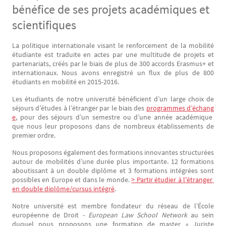
bénéfice de ses projets académiques et
scientifiques
La politique internationale visant le renforcement de la mobilité
Texte
étudiante est traduite en actes par une multitude de projets et
partenariats, créés par le biais de plus de 300 accords Erasmus+ et
internationaux. Nous avons enregistré un flux de plus de 800
étudiants en mobilité en 2015-2016.
Les étudiants de notre université bénéficient d’un large choix de
séjours d’études à l’étranger par le biais des
programmes d’échang
e
, pour des séjours d’un semestre ou d’une année académique
que nous leur proposons dans de nombreux établissements de
premier ordre.
Nous proposons également des formations innovantes structurées
autour de mobilités d’une durée plus importante. 12 formations
aboutissant à un double diplôme et 3 formations intégrées sont
possibles en Europe et dans le monde.
> Partir étudier à l'étranger 
en double diplôme/cursus intégré
.
Notre université est membre fondateur du réseau de l’École
européenne de Droit -
European Law School Network
au sein
duquel nous proposons une formation de master « Juriste