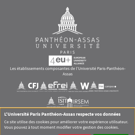
Les établissements composantes de l’Université Paris-Panthéon-
Assas
Images
Visuel svg
Visuel svg
Visuel svg
Visuel svg
Visuel svg
Visuel svg
L'Université Paris Panthéon-Assas respecte vos données
RS footer
Ce site utilise des cookies pour améliorer votre expérience utilisateur.
Vous pouvez à tout moment modifier votre gestion des cookies.
Pied de page Assas Principal