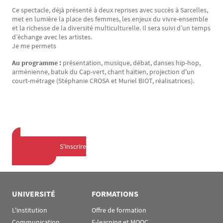
Ce spectacle, déjà présenté à deux reprises avec succès à Sarcelles,
met en lumière la place des femmes, les enjeux du vivre-ensemble
et la richesse de la diversité multiculturelle. Il sera suivi d’un temps
d’échange avec les artistes.
Je me permets
Au programme :
présentation, musique, débat, danses hip-hop,
arménienne, batuk du Cap-vert, chant haïtien, projection d'un
court-métrage (Stéphanie CROSA et Muriel BIOT, réalisatrices).
				S'inscrire

UNIVERSITÉ
FORMATIONS
L'institution
Offre de formation
Communication
E-learning et MOOC