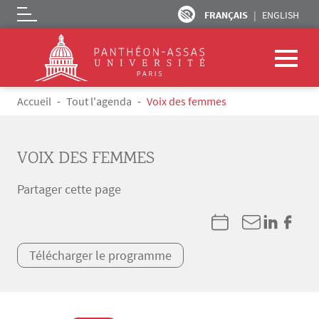
FRANÇAIS
ENGLISH
Logo
Aller au contenu principal
Fil d'Ariane
Accueil
Tout l'agenda
Voix des femmes
VOIX DES FEMMES
Partager cette page
Télécharger le programme