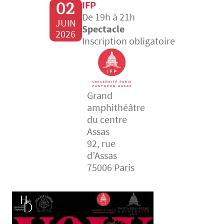
02
IFP
De 19h à 21h
JUIN
Spectacle
2026
Inscription obligatoire
Grand
amphithéâtre
du centre
Assas
92, rue
d’Assas
75006 Paris