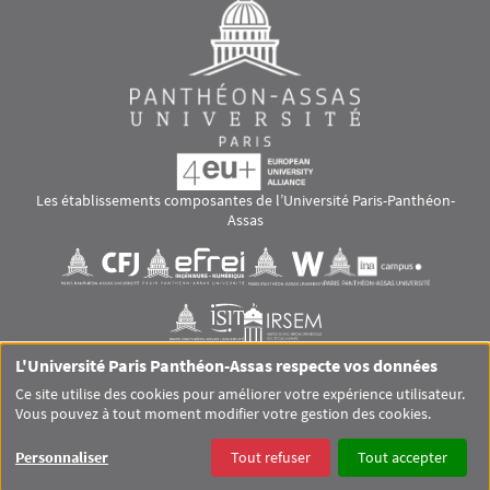
Les établissements composantes de l’Université Paris-Panthéon-
Assas
Images
Visuel svg
Visuel svg
Visuel svg
Visuel svg
Visuel svg
Visuel svg
L'Université Paris Panthéon-Assas respecte vos données
RS footer
Ce site utilise des cookies pour améliorer votre expérience utilisateur.
Vous pouvez à tout moment modifier votre gestion des cookies.
Pied de page Assas Principal
SITEMAP
GLOSSAIRE
MENTIONS LÉGALES
Personnaliser
Tout refuser
Tout accepter
DONNÉES PERSONNELLES
COOKIES
ACCESSIBILITÉ