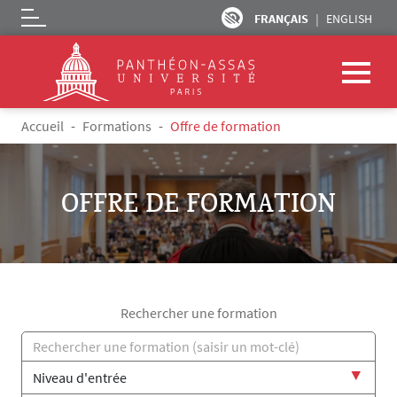
FRANÇAIS
ENGLISH
Logo
Aller au contenu principal
Fil d'Ariane
Accueil
Formations
Offre de formation
OFFRE DE FORMATION
Rechercher une formation