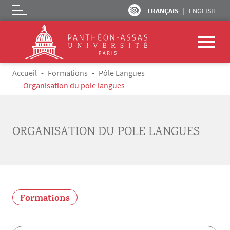
FRANÇAIS
ENGLISH
Logo
Aller au contenu principal
Fil d'Ariane
Accueil
Formations
Pôle Langues
Organisation du pole langues
ORGANISATION DU POLE LANGUES
Formations