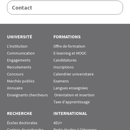
Contact
Rubrique Assas EN
UNIVERSITÉ
FORMATIONS
L'institution
Offre de formation
Communication
E-learning et MOOC
Engagements
Candidatures
Recrutements
Inscriptions
Concours
Calendrier universitaire
Marchés publics
Examens
Annuaire
Langues enseignées
Enseignants chercheurs
 Orientation et insertion
Taxe d'apprentissage
RECHERCHE
INTERNATIONAL
Écoles doctorales
4EU+
Centres de recherche
Partir étudier à l'étranger