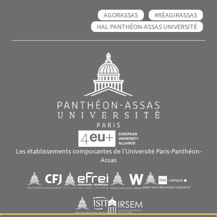
AGORASSAS
#RÉAGIRASSAS
HAL PANTHÉON-ASSAS UNIVERSITÉ
Les établissements composantes de l’Université Paris-Panthéon-
Assas
Images
Visuel svg
Visuel svg
Visuel svg
Visuel svg
Visuel svg
Visuel svg