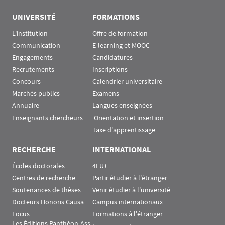
UNIVERSITÉ
FORMATIONS
L'institution
Offre de formation
Communication
E-learning et MOOC
Engagements
Candidatures
Recrutements
Inscriptions
Concours
Calendrier universitaire
Marchés publics
Examens
Annuaire
Langues enseignées
Enseignants chercheurs
 Orientation et insertion
Taxe d'apprentissage
RECHERCHE
INTERNATIONAL
Écoles doctorales
4EU+
Centres de recherche
Partir étudier à l'étranger
Soutenances de thèses
Venir étudier à l'université
Docteurs Honoris Causa
Campus internationaux
Focus
Formations à l'étranger
Les Éditions Panthéon-Ass