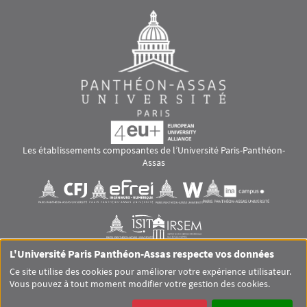
Les établissements composantes de l’Université Paris-Panthéon-
Assas
Images
Visuel svg
Visuel svg
Visuel svg
Visuel svg
Visuel svg
Visuel svg
L'Université Paris Panthéon-Assas respecte vos données
RS footer
Ce site utilise des cookies pour améliorer votre expérience utilisateur.
Vous pouvez à tout moment modifier votre gestion des cookies.
Pied de page Assas Principal
SITEMAP
GLOSSAIRE
MENTIONS LÉGALES