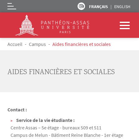
FRANÇAIS
ENGLISH
Logo
Aller au contenu principal
Fil d'Ariane
Accueil
Campus
Aides financières et sociales
AIDES FINANCIÈRES ET SOCIALES
Contact :
Texte
Service de la vie étudiante :
Centre Assas – 5e étage - bureaux 509 et 511
Campus de Melun - Bâtiment Reine Blanche - 1er étage