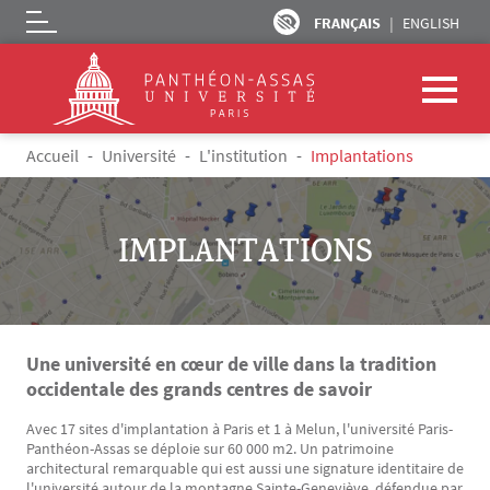
FRANÇAIS
ENGLISH
Logo
Aller au contenu principal
Fil d'Ariane
Accueil
Université
L'institution
Implantations
IMPLANTATIONS
Une université en cœur de ville dans la tradition
occidentale des grands centres de savoir
Avec 17 sites d'implantation à Paris et 1 à Melun, l'université Paris-
Panthéon-Assas se déploie sur 60 000 m2. Un patrimoine
architectural remarquable qui est aussi une signature identitaire de
l'université autour de la montagne Sainte-Geneviève, défendue par