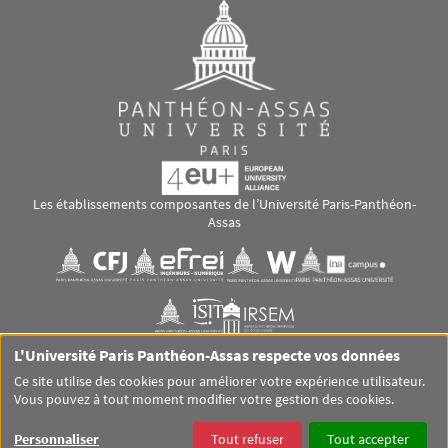
Les établissements composantes de l’Université Paris-Panthéon-
Assas
Images
Visuel svg
Visuel svg
Visuel svg
Visuel svg
Visuel svg
Visuel svg
L'Université Paris Panthéon-Assas respecte vos données
RS footer
Ce site utilise des cookies pour améliorer votre expérience utilisateur.
Vous pouvez à tout moment modifier votre gestion des cookies.
Pied de page Assas Principal
SITEMAP
GLOSSAIRE
MENTIONS LÉGALES
Personnaliser
Tout refuser
Tout accepter