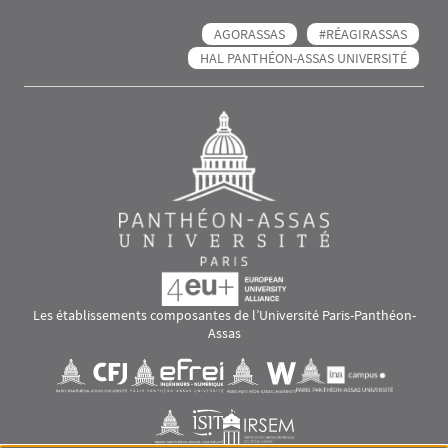
AGORASSAS
#RÉAGIRASSAS
HAL PANTHÉON-ASSAS UNIVERSITÉ
Les établissements composantes de l’Université Paris-Panthéon-
Assas
Images
Visuel svg
Visuel svg
Visuel svg
Visuel svg
Visuel svg
Visuel svg