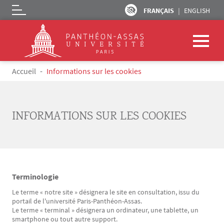
FRANÇAIS
ENGLISH
Logo
Aller au contenu principal
Fil d'Ariane
Accueil
Informations sur les cookies
INFORMATIONS SUR LES COOKIES
Terminologie
Texte
Le terme « notre site » désignera le site en consultation, issu du
portail de l'université Paris-Panthéon-Assas.
Le terme « terminal » désignera un ordinateur, une tablette, un
smartphone ou tout autre support.