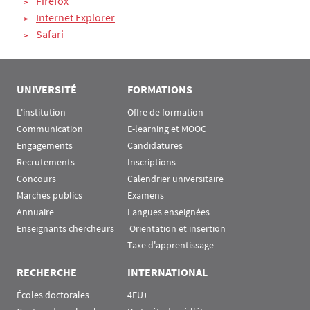
Firefox
Internet Explorer
Safari
Rubrique Assas EN
UNIVERSITÉ
FORMATIONS
L'institution
Offre de formation
Communication
E-learning et MOOC
Engagements
Candidatures
Recrutements
Inscriptions
Concours
Calendrier universitaire
Marchés publics
Examens
Annuaire
Langues enseignées
Enseignants chercheurs
 Orientation et insertion
Taxe d'apprentissage
RECHERCHE
INTERNATIONAL
Écoles doctorales
4EU+