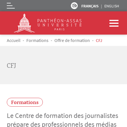
FRANÇAIS
ENGLISH
Logo
Aller au contenu principal
Fil d'Ariane
Accueil
Formations
Offre de formation
CFJ
CFJ
Formations
Le Centre de formation des journalistes
prépare des professionnels des médias