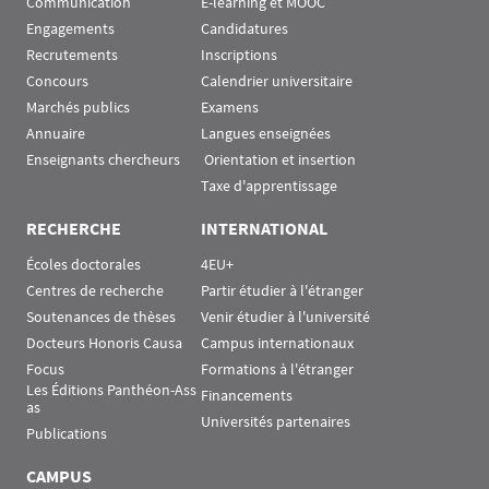
Communication
E-learning et MOOC
Engagements
Candidatures
Recrutements
Inscriptions
Concours
Calendrier universitaire
Marchés publics
Examens
Annuaire
Langues enseignées
Enseignants chercheurs
 Orientation et insertion
Taxe d'apprentissage
RECHERCHE
INTERNATIONAL
Écoles doctorales
4EU+
Centres de recherche
Partir étudier à l'étranger
Soutenances de thèses
Venir étudier à l'université
Docteurs Honoris Causa
Campus internationaux
Focus
Formations à l'étranger
Les Éditions Panthéon-Ass
Financements
as
Universités partenaires
Publications
CAMPUS