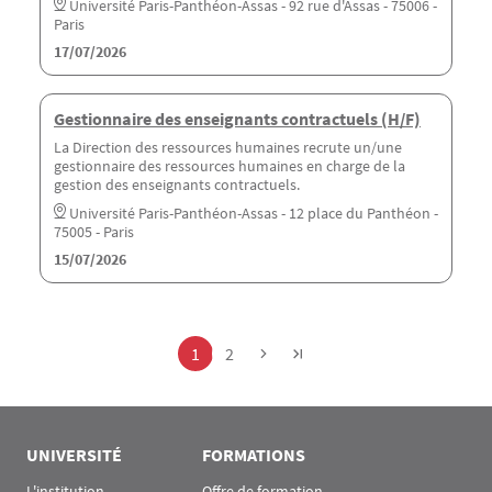
Université Paris-Panthéon-Assas - 92 rue d'Assas - 75006 -
Paris
17/07/2026
Gestionnaire des enseignants contractuels (H/F)
La Direction des ressources humaines recrute un/une
gestionnaire des ressources humaines en charge de la
gestion des enseignants contractuels.
Université Paris-Panthéon-Assas - 12 place du Panthéon -
75005 - Paris
15/07/2026
Pagination
Page
Page
1
2
UNIVERSITÉ
FORMATIONS
L'institution
Offre de formation