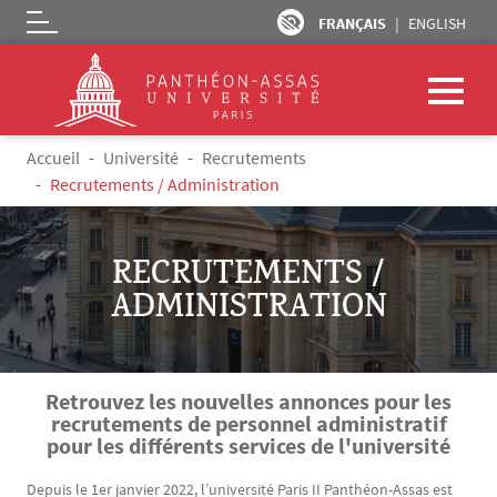
FRANÇAIS
ENGLISH
Logo
Aller au contenu principal
Fil d'Ariane
Accueil
Université
Recrutements
Recrutements / Administration
RECRUTEMENTS /
ADMINISTRATION
Retrouvez les nouvelles annonces pour les
recrutements de personnel administratif
pour les différents services de l'université
Depuis le 1er janvier 2022, l’université Paris II Panthéon-Assas est