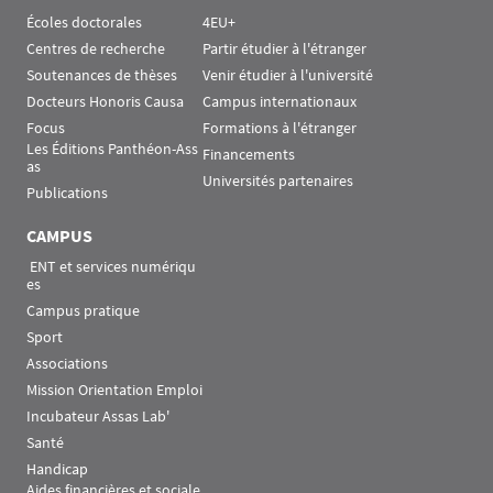
Écoles doctorales
4EU+
Centres de recherche
Partir étudier à l'étranger
Soutenances de thèses
Venir étudier à l'université
Docteurs Honoris Causa
Campus internationaux
Focus
Formations à l'étranger
Les Éditions Panthéon-Ass
Financements
as
Universités partenaires
Publications
CAMPUS
 ENT et services numériqu
es
Campus pratique
Sport
Associations
Mission Orientation Emploi
Incubateur Assas Lab'
Santé
Handicap
Aides financières et sociale