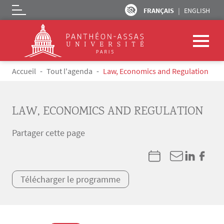
FRANÇAIS
ENGLISH
Logo
Aller au contenu principal
Fil d'Ariane
Accueil
Tout l'agenda
Law, Economics and Regulation
LAW, ECONOMICS AND REGULATION
Partager cette page
Télécharger le programme