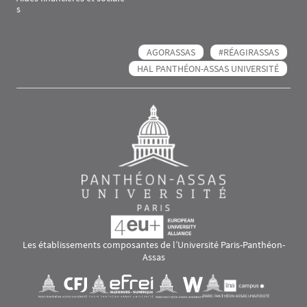
s
AGORASSAS
#RÉAGIRASSAS
HAL PANTHÉON-ASSAS UNIVERSITÉ
Les établissements composantes de l’Université Paris-Panthéon-
Assas
Images
Visuel svg
Visuel svg
Visuel svg
Visuel svg