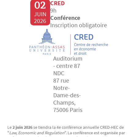
02
CRED
9h
JUIN
Conférence
2026
Inscription obligatoire
Auditorium
- centre 87
NDC
87 rue
Notre-
Dame-des-
Champs,
75006 Paris
Le
2 juin 2026
se tiendra la 4e conférence annuelle CRED-HEC de
Texte
"
Law, Economic and Regulation
". La conférence est organisée par