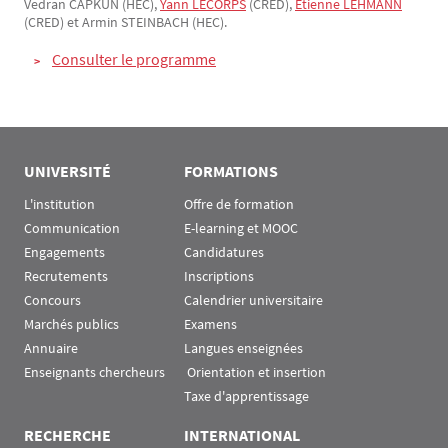
Vedran CAPKUN (HEC),
Yann LECORPS
(CRED),
Etienne LEHMANN
(CRED) et Armin STEINBACH (HEC).
Consulter le programme
UNIVERSITÉ
FORMATIONS
L'institution
Offre de formation
Communication
E-learning et MOOC
Engagements
Candidatures
Recrutements
Inscriptions
Concours
Calendrier universitaire
Marchés publics
Examens
Annuaire
Langues enseignées
Enseignants chercheurs
 Orientation et insertion
Taxe d'apprentissage
RECHERCHE
INTERNATIONAL