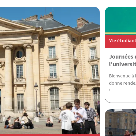
Vie étudian
Journées d
l'universi
Bienvenue à l
donne rendez
!