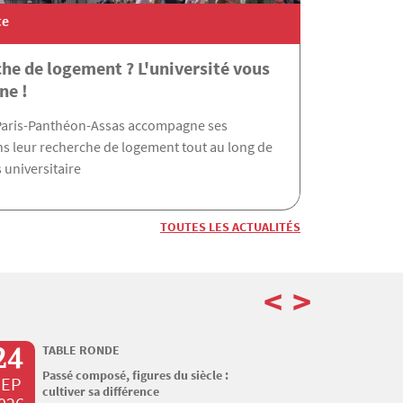
te
ption administrative : prépar
he de logement ? L'université vous
rentrée dès maintenant !
ne !
 Paris-Panthéon-Assas accompagne ses
ns leur recherche de logement tout au long de
 universitaire
TOUTES LES ACTUALITÉS
<
>
24
26
TABLE RONDE
SA
Passé composé, figures du siècle :
Sal
SEP
SEP
cultiver sa différence
Con