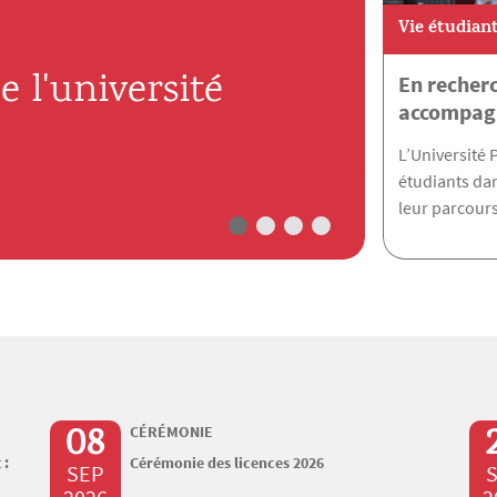
Vie étudian
Inscri
e l'université
En recherc
votre 
accompag
L’Université
étudiants da
leur parcours
08
CÉRÉMONIE
 :
Cérémonie des licences 2026
SEP