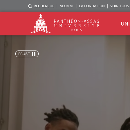
Menu liste sites Assas
RECHERCHE
ALUMNI
LA FONDATION
VOIR TOUS 
Menu 
Logo
UNI
Aller au contenu principal