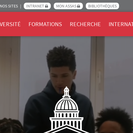
NOS SITES
INTRANET
MON ASSAS
BIBLIOTHÈQUES
Assas
VERSITÉ
FORMATIONS
RECHERCHE
INTERNA