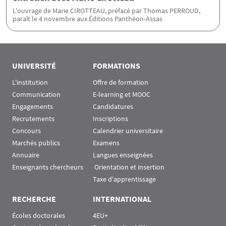
L'ouvrage de Marie CIROTTEAU, préfacé par Thomas PERROUD,
paraît le 4 novembre aux Éditions Panthéon-Assas
UNIVERSITÉ
FORMATIONS
L'institution
Offre de formation
Communication
E-learning et MOOC
Engagements
Candidatures
Recrutements
Inscriptions
Concours
Calendrier universitaire
Marchés publics
Examens
Annuaire
Langues enseignées
Enseignants chercheurs
 Orientation et insertion
Taxe d'apprentissage
RECHERCHE
INTERNATIONAL
Écoles doctorales
4EU+