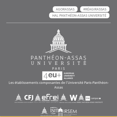
AGORASSAS
#RÉAGIRASSAS
HAL PANTHÉON-ASSAS UNIVERSITÉ
Les établissements composantes de l’Université Paris-Panthéon-
Assas
Images
Visuel svg
Visuel svg
Visuel svg
Visuel svg
Visuel svg
Visuel svg