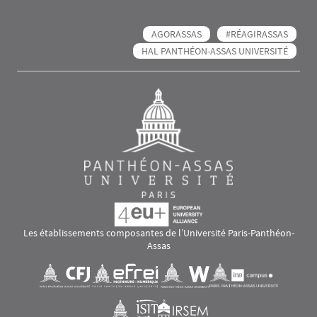
AGORASSAS
#RÉAGIRASSAS
HAL PANTHÉON-ASSAS UNIVERSITÉ
Les établissements composantes de l’Université Paris-Panthéon-
Assas
Images
Visuel svg
Visuel svg
Visuel svg
Visuel svg
Visuel svg
Visuel svg