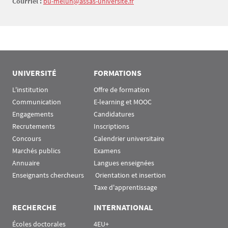
Courriel :
bu-melun@assas-université.fr
UNIVERSITÉ
FORMATIONS
L'institution
Offre de formation
Communication
E-learning et MOOC
Engagements
Candidatures
Recrutements
Inscriptions
Concours
Calendrier universitaire
Marchés publics
Examens
Annuaire
Langues enseignées
Enseignants chercheurs
 Orientation et insertion
Taxe d'apprentissage
RECHERCHE
INTERNATIONAL
Écoles doctorales
4EU+