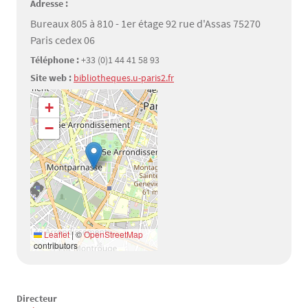
Adresse :
Bureaux 805 à 810 - 1er étage 92 rue d'Assas 75270
Paris cedex 06
Téléphone :
+33 (0)1 44 41 58 93
Site web :
bibliotheques.u-paris2.fr
Géolocalisation
+
−
Leaflet
|
©
OpenStreetMap
contributors
Directeur
Texte