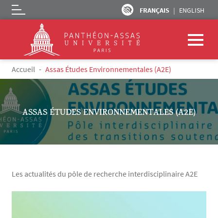
FRANÇAIS
ENGLISH
Logo
Aller au contenu principal
Fil d'Ariane
Accueil
Assas Études Environnementales (A2E)
ASSAS ÉTUDES ENVIRONNEMENTALES (A2E)
Les actualités du pôle de recherche interdisciplinaire A2E