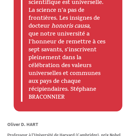
scientifique est universelle.
La science n’a pas de
frontières. Les insignes de
docteur
honoris causa
,
que notre université a
l’honneur de remettre à ces
sept savants, s’inscrivent
pleinement dans la
célébration des valeurs
universelles et communes
aux pays de chaque
récipiendaires. Stéphane
BRACONNIER
Oliver D. HART
Texte
Professeur à l’Université de Harvard (Cambridge), prix Nobel