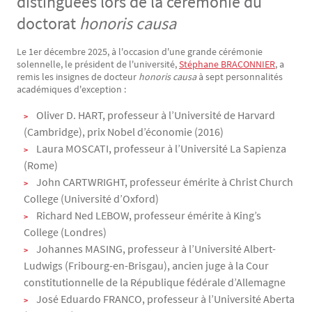
distinguées lors de la cérémonie du
doctorat
honoris causa
Le 1er décembre 2025, à l'occasion d'une grande cérémonie
Texte
solennelle, le président de l'université,
Stéphane BRACONNIER
, a
remis les insignes de docteur
honoris causa
à sept personnalités
académiques d'exception :
Oliver D. HART, professeur à l’Université de Harvard
(Cambridge), prix Nobel d’économie (2016)
Laura MOSCATI, professeur à l’Université La Sapienza
(Rome)
John CARTWRIGHT, professeur émérite à Christ Church
College (Université d’Oxford)
Richard Ned LEBOW, professeur émérite à King’s
College (Londres)
Johannes MASING, professeur à l’Université Albert-
Ludwigs (Fribourg-en-Brisgau), ancien juge à la Cour
constitutionnelle de la République fédérale d’Allemagne
José Eduardo FRANCO, professeur à l’Université Aberta