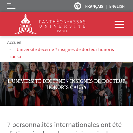
FRANÇAIS
ENGLISH
Logo
Aller au contenu principal
Fil d'Ariane
Accueil
L'Université décerne 7 insignes de docteur honoris
causa
L'UNIVERSITÉ DÉCERNE 7 INSIGNES DE DOCTEUR
HONORIS CAUSA
7 personnalités internationales ont été