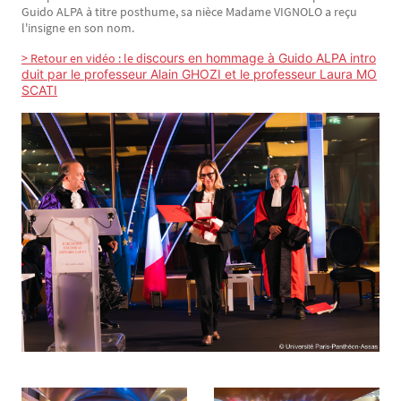
Guido ALPA à titre posthume, sa nièce Madame VIGNOLO a reçu
l'insigne en son nom.
> Retour en vidéo : le d
iscours en hommage à Guido ALPA intro
duit par le professeur Alain GHOZI et le professeur Laura MO
SCATI
Image