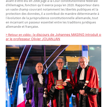
avant d’être élu en 2008 juge à la Cour constitutionnelle fédérale
d’Allemagne, fonction qu’il exerce jusqu’en 2020. Rapporteur dans
un vaste champ couvrant notamment les libertés publiques et la
protection des données, il a contribué de manière déterminante à
l’évolution de la jurisprudence constitutionnelle allemande, tout
en incarnant un passeur essentiel entre les traditions juridiques
allemande et française.
> Retour en vidéo : le d
iscours de Johannes MASING introduit p
ar le professeur Olivier JOUANJAN
Image