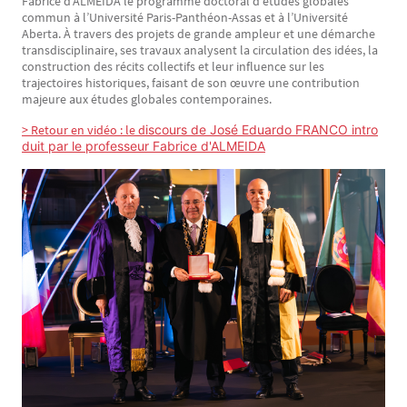
Fabrice d’ALMEIDA le programme doctoral d’études globales
commun à l’Université Paris-Panthéon-Assas et à l’Université
Aberta. À travers des projets de grande ampleur et une démarche
transdisciplinaire, ses travaux analysent la circulation des idées, la
construction des récits collectifs et leur influence sur les
trajectoires historiques, faisant de son œuvre une contribution
majeure aux études globales contemporaines.
> Retour en vidéo : le d
iscours de José Eduardo FRANCO intro
duit par le professeur Fabrice d'ALMEIDA
Image