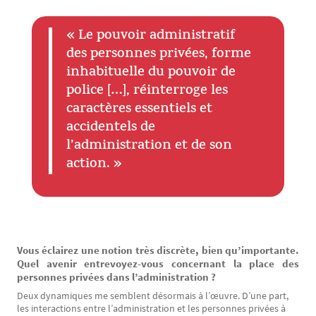
« Le pouvoir administratif
Texte
des personnes privées, forme
inhabituelle du pouvoir de
police […], réinterroge les
caractères essentiels et
accidentels de
l’administration et de son
action. »
Texte
Vous éclairez une notion très discrète, bien qu’importante.
Quel avenir entrevoyez-vous concernant la place des
personnes privées dans l’administration ?
Deux dynamiques me semblent désormais à l’œuvre. D’une part,
les interactions entre l’administration et les personnes privées à