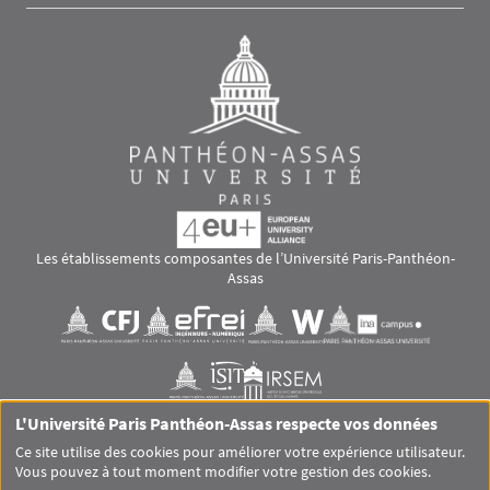
Les établissements composantes de l’Université Paris-Panthéon-
Assas
Images
Visuel svg
Visuel svg
Visuel svg
Visuel svg
Visuel svg
Visuel svg
L'Université Paris Panthéon-Assas respecte vos données
RS footer
Ce site utilise des cookies pour améliorer votre expérience utilisateur.
Vous pouvez à tout moment modifier votre gestion des cookies.