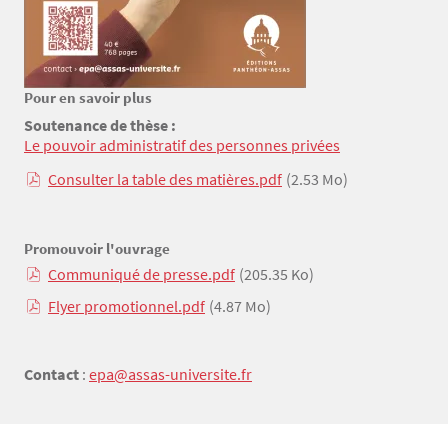
Pour en savoir plus
Texte
Soutenance de thèse :
Le pouvoir administratif des personnes privées
Consulter la table des matières.pdf
(2.53 Mo)
Promouvoir l'ouvrage
Communiqué de presse.pdf
(205.35 Ko)
Flyer promotionnel.pdf
(4.87 Mo)
Contact
:
epa@assas-universite.fr