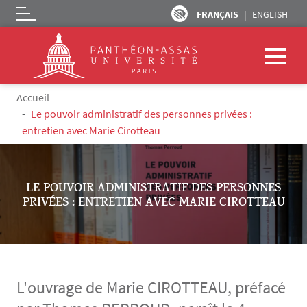
FRANÇAIS
ENGLISH
Logo
Aller au contenu principal
Fil d'Ariane
Accueil
Le pouvoir administratif des personnes privées :
entretien avec Marie Cirotteau
LE POUVOIR ADMINISTRATIF DES PERSONNES
PRIVÉES : ENTRETIEN AVEC MARIE CIROTTEAU
L'ouvrage de Marie CIROTTEAU, préfacé