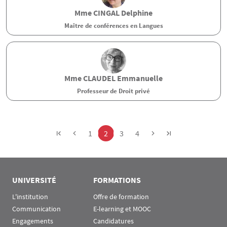
Mme
CINGAL
Delphine
Maître de conférences en Langues
Mme
CLAUDEL
Emmanuelle
Professeur de Droit privé
Pagination
Page
Page
Page
Page
1
2
3
4
UNIVERSITÉ
FORMATIONS
L'institution
Offre de formation
Communication
E-learning et MOOC
Engagements
Candidatures