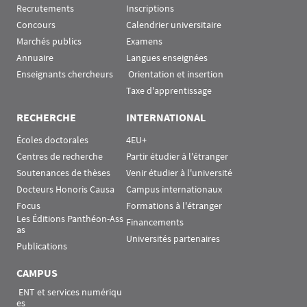
Recrutements
Inscriptions
Concours
Calendrier universitaire
Marchés publics
Examens
Annuaire
Langues enseignées
Enseignants chercheurs
 Orientation et insertion
Taxe d'apprentissage
RECHERCHE
INTERNATIONAL
Écoles doctorales
4EU+
Centres de recherche
Partir étudier à l'étranger
Soutenances de thèses
Venir étudier à l'université
Docteurs Honoris Causa
Campus internationaux
Focus
Formations à l'étranger
Les Éditions Panthéon-Ass
Financements
as
Universités partenaires
Publications
CAMPUS
 ENT et services numériqu
es