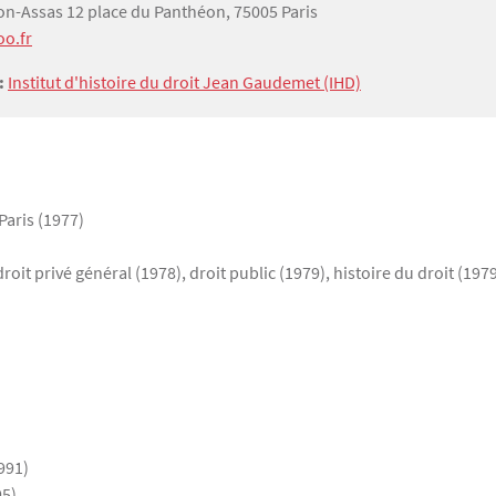
on-Assas 12 place du Panthéon, 75005 Paris
o.fr
 :
Institut d'histoire du droit Jean Gaudemet (IHD)
Paris (1977)
roit privé général (1978), droit public (1979), histoire du droit (197
991)
95)