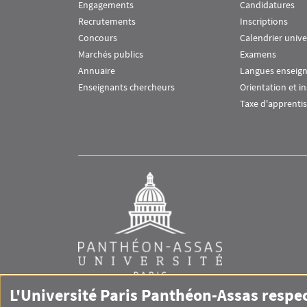
Engagements
Candidatures
Recrutements
Inscriptions
Concours
Calendrier unive
Marchés publics
Examens
Annuaire
Langues enseig
Enseignants chercheurs
Orientation et i
Taxe d'apprenti
L'Université Paris Panthéon-Assas respe