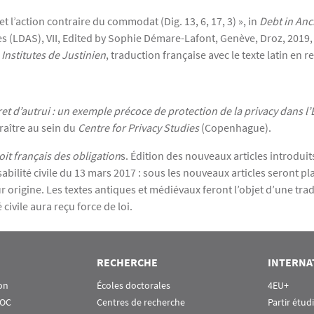
 et l’action contraire du commodat (Dig. 13, 6, 17, 3) », in
Debt in Anc
s (LDAS), VII, Edited by Sophie Démare-Lafont, Genève, Droz, 2019,
,
Institutes de Justinien
, traduction française avec le texte latin en r
ret d’autrui : un exemple précoce de protection de la privacy dans l
araître au sein du
Centre for Privacy Studies
(Copenhague).
it français des obligation
s. Édition des nouveaux articles introduit
sabilité civile du 13 mars 2017 : sous les nouveaux articles seront pl
 origine. Les textes antiques et médiévaux feront l’objet d’une tra
civile aura reçu force de loi.
RECHERCHE
INTERNA
on
Écoles doctorales
4EU+
OOC
Centres de recherche
Partir étud