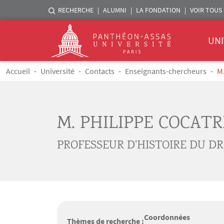
Menu liste sites Assas
RECHERCHE
ALUMNI
LA FONDATION
VOIR TOUS 
Menu 
Logo
UNI
Aller au contenu principal
Fil d'Ariane
Accueil
Université
Contacts
Enseignants-chercheurs
M
M. PHILIPPE COCATR
PROFESSEUR D'HISTOIRE DU DR
Coordonnées
Thèmes de recherche :