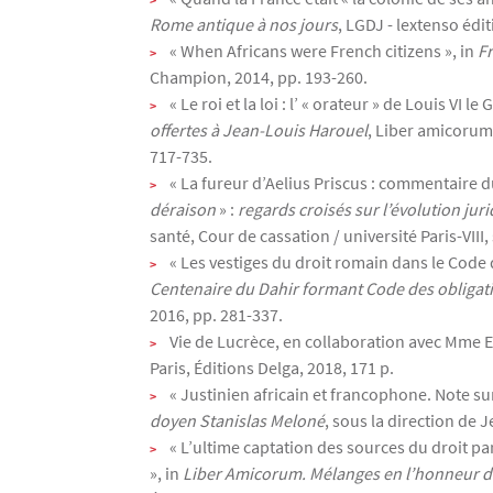
Rome antique à nos jours
, LGDJ - lextenso édi
« When Africans were French citizens », in
Fr
Champion, 2014, pp. 193-260.
« Le roi et la loi : l’ « orateur » de Louis VI
offertes à Jean-Louis Harouel
, Liber amicorum,
717-735.
« La fureur d’Aelius Priscus : commentaire d
déraison
» :
regards croisés sur l’évolution ju
santé, Cour de cassation / université Paris-VIII,
« Les vestiges du droit romain dans le Code 
Centenaire du Dahir formant Code des obligati
2016, pp. 281-337.
Vie de Lucrèce, en collaboration avec Mme El
Paris, Éditions Delga, 2018, 171 p.
« Justinien africain et francophone. Note sur
doyen Stanislas Meloné
, sous la direction de 
« L’ultime captation des sources du droit pa
», in
Liber Amicorum. Mélanges en l’honneur de