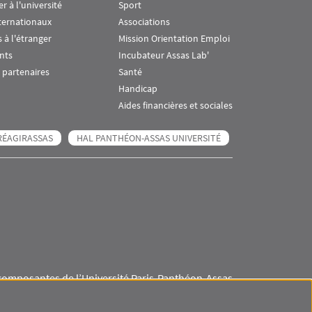
er à l'université
Sport
ternationaux
Associations
 à l'étranger
Mission Orientation Emploi
nts
Incubateur Assas Lab'
 partenaires
Santé
Handicap
Aides financières et sociales
RÉAGIRASSAS
HAL PANTHÉON-ASSAS UNIVERSITÉ
composantes de l’Université Paris-Panthéon-Assas
Visuel svg
Visuel svg
Visuel svg
Visuel svg