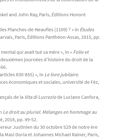
ankel and John Ray, Paris, Éditions Honoré
nce des Planches-de-Neaufles (1109) ? » in
Études
rvais, Paris, Éditions Panthéon-Assas, 2015, pp.
ental qui avait tué sa mère », in «
Folie et
, deuxièmes journées d’histoire du droit de la
-66.
rticles 830-855) », in
Le livre jubilaire.
ences économiques et sociales, université de Fèz,
ançais de la
Vita di Lucrezio
de Luciano Canfora,
in
Le droit au pluriel. Mélanges en hommage au
é, 2018, pp. 49-52.
mpereur Justinien du 30 octobre 529 de notre ère
la Masi Doria et Johannes Michael Rainer, Paris,