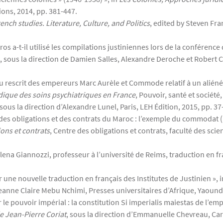
tions, 2014, pp. 381-447.
ench studies. Literature, Culture, and Politics
, edited by Steven Fr
 le Gros a-t-il utilisé les compilations justiniennes lors de la confére
 sous la direction de Damien Salles, Alexandre Deroche et Robert Ca
u rescrit des empereurs Marc Aurèle et Commode relatif à un aliéné m
ridique des soins psychiatriques en France
, Pouvoir, santé et société
 sous la direction d’Alexandre Lunel, Paris, LEH Édition, 2015, pp. 37
des obligations et des contrats du Maroc : l’exemple du commodat (a
ons et contrats
, Centre des obligations et contrats, faculté des sci
ena Giannozzi, professeur à l’université de Reims, traduction en fr
 une nouvelle traduction en français des Institutes de Justinien », 
Jeanne Claire Mebu Nchimi, Presses universitaires d’Afrique, Yaound
r le pouvoir impérial : la constitution Si imperialis maiestas de l’e
 Jean-Pierre Coriat
, sous la direction d’Emmanuelle Chevreau, Car