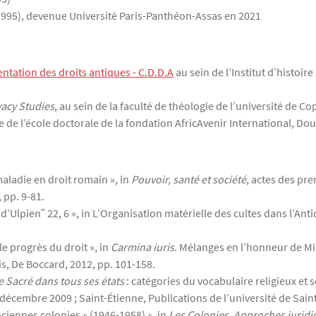
s 1995), devenue Université Paris-Panthéon-Assas en 2021
tation des droits antiques - C.D.D.A
au sein de l’Institut d’histoir
vacy Studies
, au sein de la faculté de théologie de l’université de 
 de l’école doctorale de la fondation AfricAvenir International, Do
maladie en droit romain », in
Pouvoir, santé et société
, actes des pre
 pp. 9-81.
 d’Ulpienʺ 22, 6 », in L’Organisation matérielle des cultes dans l’Ant
le progrès du droit », in
Carmina iuris
. Mélanges en l’honneur de M
s, De Boccard, 2012, pp. 101-158.
e Sacré dans tous ses états
: catégories du vocabulaire religieux et s
5 décembre 2009 ; Saint-Étienne, Publications de l’université de Sain
nciennes colonies » (1946-1958) », in
Les Colonies, Approches juridiq