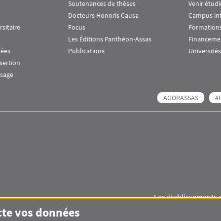
Soutenances de thèses
Venir étudi
Docteurs Honoris Causa
Campus in
rsitaire
Focus
Formations
Les Éditions Panthéon-Assas
Financeme
nées
Publications
Universités
nsertion
ssage
AGORASSAS
#
Les établissements 
Images
Visuel svg
Visuel svg
cte vos données