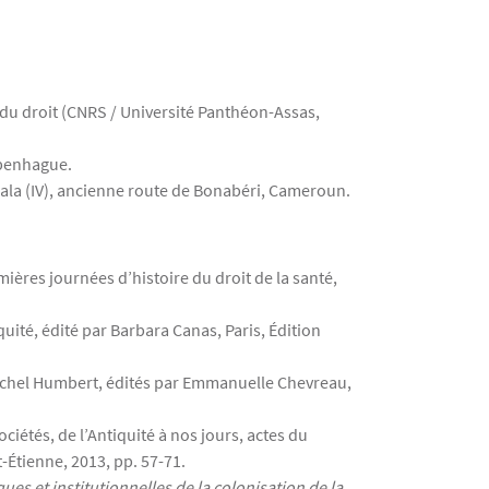
e du droit (CNRS / Université Panthéon-Assas,
Copenhague.
uala (IV), ancienne route de Bonabéri, Cameroun.
mières journées d’histoire du droit de la santé,
iquité, édité par Barbara Canas, Paris, Édition
ichel Humbert, édités par Emmanuelle Chevreau,
ociétés, de l’Antiquité à nos jours, actes du
t-Étienne, 2013, pp. 57-71.
ues et institutionnelles de la colonisation de la