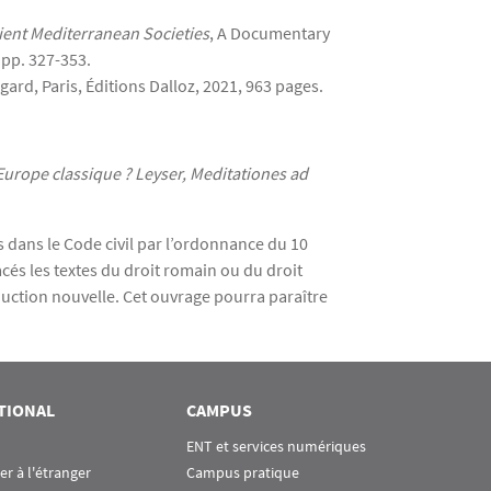
ient Mediterranean Societies
, A Documentary
 pp. 327-353.
egard, Paris, Éditions Dalloz, 2021, 963 pages.
’Europe classique ? Leyser, Meditationes ad
s dans le Code civil par l’ordonnance du 10
acés les textes du droit romain ou du droit
duction nouvelle. Cet ouvrage pourra paraître
TIONAL
CAMPUS
ENT et services numériques
ier à l'étranger
Campus pratique