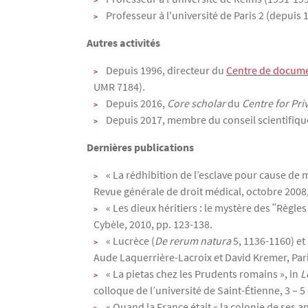
Professeur à l'université de Paris 2 (depui
Autres activités
Depuis 1996, directeur du
Centre de documen
UMR 7184).
Depuis 2016,
Core scholar
du
Centre for Pri
Depuis 2017, membre du conseil scientifique
Dernières publications
« La rédhibition de l’esclave pour cause de 
Revue générale de droit médical, octobre 2008,
« Les dieux héritiers : le mystère des ʺRègles
Cybèle, 2010, pp. 123-138.
« Lucrèce (
De rerum natura
5, 1136-1160) et 
Aude Laquerrière-Lacroix et David Kremer, Pari
« La pietas chez les Prudents romains », in
L
colloque de l’université de Saint-Étienne, 3 – 
« Quand la France était « la colonie de ses a