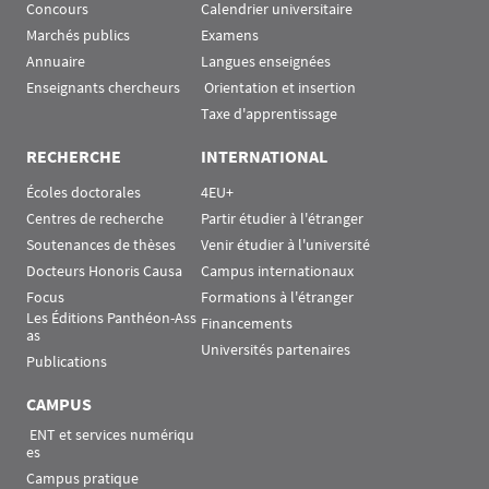
Concours
Calendrier universitaire
Marchés publics
Examens
Annuaire
Langues enseignées
Enseignants chercheurs
 Orientation et insertion
Taxe d'apprentissage
RECHERCHE
INTERNATIONAL
Écoles doctorales
4EU+
Centres de recherche
Partir étudier à l'étranger
Soutenances de thèses
Venir étudier à l'université
Docteurs Honoris Causa
Campus internationaux
Focus
Formations à l'étranger
Les Éditions Panthéon-Ass
Financements
as
Universités partenaires
Publications
CAMPUS
 ENT et services numériqu
es
Campus pratique