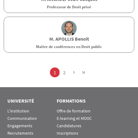
Professeur de Droit privé
M.
APOLLIS
Benoît
Maître de conférences en Droit public
Pagination
Page
Page
1
2
UNIVERSITÉ
FORMATIONS
L'institution
Offre de formation
Communication
E-learning et MOOC
Engagements
Candidatures
Recrutements
Inscriptions