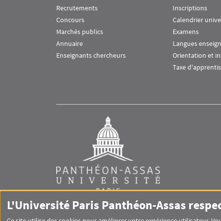
Recrutements
Inscriptions
Concours
Calendrier unive
Marchés publics
Examens
Annuaire
Langues enseig
Enseignants chercheurs
Orientation et i
Taxe d'apprenti
L'Université Paris Panthéon-Assas respe
Ce site utilise des cookies pour améliorer votre expérience utilisateur. 