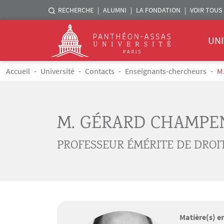
Menu liste sites Assas
RECHERCHE
ALUMNI
LA FONDATION
VOIR TOUS 
Menu 
Logo
UNI
Aller au contenu principal
Fil d'Ariane
Accueil
Université
Contacts
Enseignants-chercheurs
M
M. GÉRARD CHAMPE
PROFESSEUR ÉMÉRITE DE DROIT
Matière(s) e