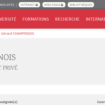
NOS SITES
INTRANET
MON ASSAS
BIBLIOTHÈQUES
Assas
VERSITÉ
FORMATIONS
RECHERCHE
INTERNA
. Gérard CHAMPENOIS
NOIS
 PRIVÉ
nseignée(s)
Coor