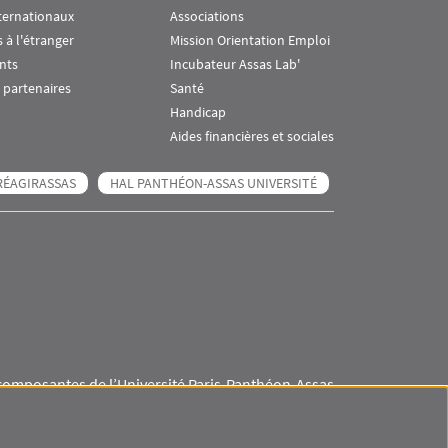
ternationaux
Associations
 à l'étranger
Mission Orientation Emploi
nts
Incubateur Assas Lab'
 partenaires
Santé
Handicap
Aides financières et sociales
RÉAGIRASSAS
HAL PANTHÉON-ASSAS UNIVERSITÉ
composantes de l’Université Paris-Panthéon-Assas
Visuel svg
Visuel svg
Visuel svg
Visuel svg