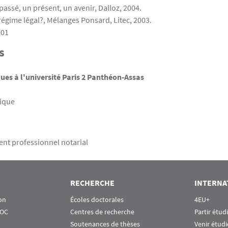
 passé, un présent, un avenir, Dalloz, 2004.
e régime légal?, Mélanges Ponsard, Litec, 2003.
001
s
es à l'université Paris 2 Panthéon-Assas
tique
nt professionnel notarial
RECHERCHE
INTERNA
on
Écoles doctorales
4EU+
OOC
Centres de recherche
Partir étud
Soutenances de thèses
Venir étudi