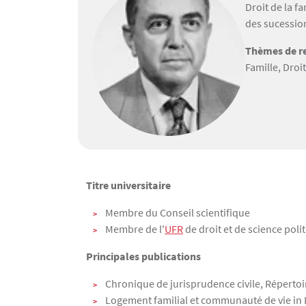
Droit de la f
des sucession
Thèmes de re
Famille, Droit
Texte
Titre universitaire
Membre du Conseil scientifique
Membre de l'
UFR
de droit et de science poli
Principales publications
Chronique de jurisprudence civile, Répertoi
Logement familial et communauté de vie in L