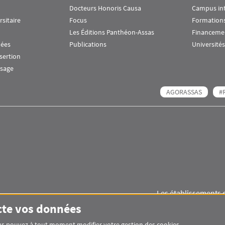
Docteurs Honoris Causa
Campus in
rsitaire
Focus
Formations
Les Éditions Panthéon-Assas
Financeme
nées
Publications
Universités
nsertion
ssage
AGORASSAS
#
Les établissements 
Images
Visuel svg
Visuel svg
cte vos données
Vous pouvez à tout moment modifier votre gestion des cookies.