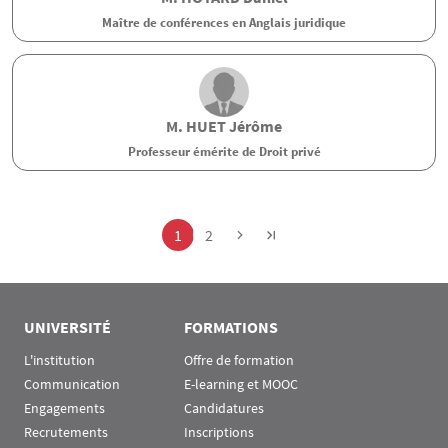
Maître de conférences en Anglais juridique
M.
HUET
Jérôme
Professeur émérite de Droit privé
Pagination
Page
Page
1
2
UNIVERSITÉ
FORMATIONS
L'institution
Offre de formation
Communication
E-learning et MOOC
Engagements
Candidatures
Recrutements
Inscriptions