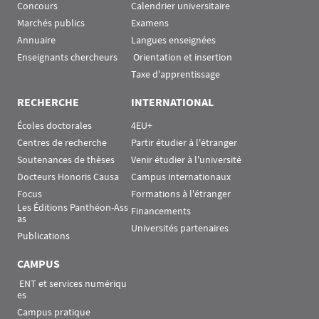
Concours
Calendrier universitaire
Marchés publics
Examens
Annuaire
Langues enseignées
Enseignants chercheurs
 Orientation et insertion
Taxe d'apprentissage
RECHERCHE
INTERNATIONAL
Écoles doctorales
4EU+
Centres de recherche
Partir étudier à l'étranger
Soutenances de thèses
Venir étudier à l'université
Docteurs Honoris Causa
Campus internationaux
Focus
Formations à l'étranger
Les Éditions Panthéon-Ass
Financements
as
Universités partenaires
Publications
CAMPUS
 ENT et services numériqu
es
Campus pratique