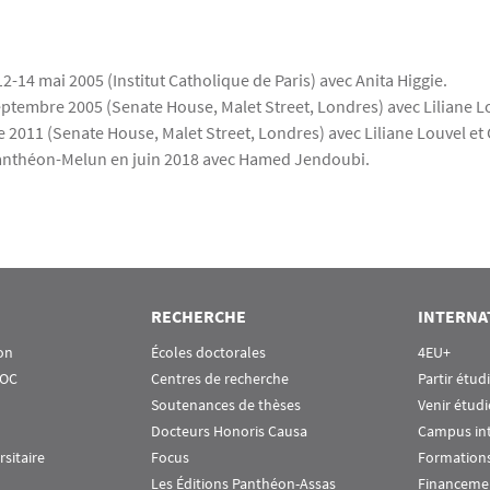
12-14 mai 2005 (Institut Catholique de Paris) avec Anita Higgie.
ptembre 2005 (Senate House, Malet Street, Londres) avec Liliane L
2011 (Senate House, Malet Street, Londres) avec Liliane Louvel et
-Panthéon-Melun en juin 2018 avec Hamed Jendoubi.
RECHERCHE
INTERNA
on
Écoles doctorales
4EU+
OOC
Centres de recherche
Partir étud
Soutenances de thèses
Venir étudi
Docteurs Honoris Causa
Campus in
rsitaire
Focus
Formations
Les Éditions Panthéon-Assas
Financeme