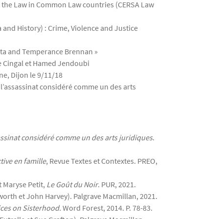
s of the Law in Common Law countries (CERSA Law
 and History) : Crime, Violence and Justice
etta and Temperance Brennan »
e Cingal et Hamed Jendoubi
ne, Dijon le 9/11/18
 De l’assassinat considéré comme un des arts
assinat considéré comme un des arts juridiques
.
tive en famille
, Revue Textes et Contextes. PREO,
t Maryse Petit,
Le Goût du Noir
. PUR, 2021.
worth et John Harvey). Palgrave Macmillan, 2021.
oices on Sisterhood.
Word Forest, 2014. P. 78-83.