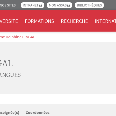
NOS SITES
INTRANET
MON ASSAS
BIBLIOTHÈQUES
Assas
VERSITÉ
FORMATIONS
RECHERCHE
INTERNA
me Delphine CINGAL
GAL
LANGUES
nseignée(s)
Coordonnées