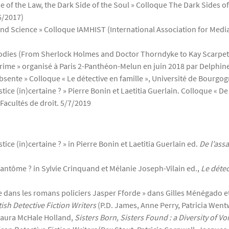
ide of the Law, the Dark Side of the Soul » Colloque The Dark Side
6/2017)
and Science » Colloque IAMHIST (International Association for Media
Bodies (From Sherlock Holmes and Doctor Thorndyke to Kay Scarp
ime » organisé à Paris 2-Panthéon-Melun en juin 2018 par Delphin
absente » Colloque « Le détective en famille », Université de Bourgog
ustice (in)certaine ? » Pierre Bonin et Laetitia Guerlain. Colloque «
 Facultés de droit. 5/7/2019
stice (in)certaine ? » in Pierre Bonin et Laetitia Guerlain ed.
De l’ass
fantôme ? in Sylvie Crinquand et Mélanie Joseph-Vilain ed.,
Le détec
xte dans les romans policiers Jasper Fforde » dans Gilles Ménégado e
tish Detective Fiction Writers
(P.D. James, Anne Perry, Patricia Went
s Laura McHale Holland,
Sisters Born, Sisters Found : a Diversity of V