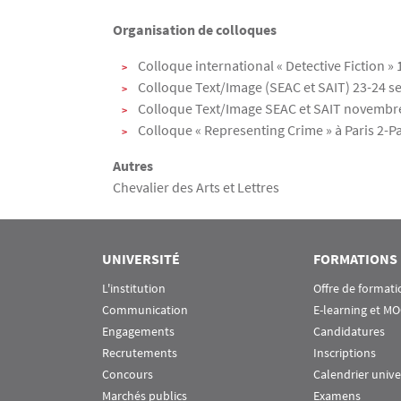
Organisation de colloques
Colloque international « Detective Fiction » 
Colloque Text/Image (SEAC et SAIT) 23-24 se
Colloque Text/Image SEAC et SAIT novembre 
Colloque « Representing Crime » à Paris 2
Autres
Chevalier des Arts et Lettres
UNIVERSITÉ
FORMATIONS
L'institution
Offre de formati
Communication
E-learning et M
Engagements
Candidatures
Recrutements
Inscriptions
Concours
Calendrier unive
Marchés publics
Examens