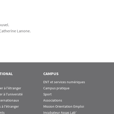
ouvel.
 Catherine Lanone.
TIONAL
CAMPUS
ENT et services numériques
ier à l'étranger
Campus pratique
er à l'université
Sport
ternationaux
Associations
 à l'étranger
Mission Orientation Emploi
nts
Incubateur Assas Lab'