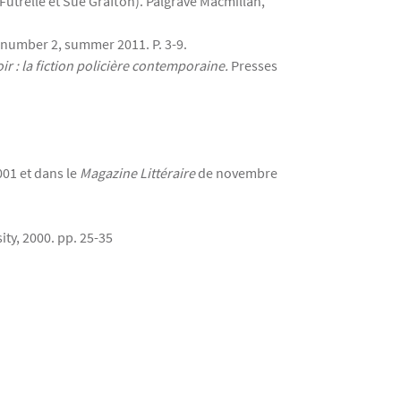
Futrelle et Sue Grafton). Palgrave Macmillan,
number 2, summer 2011. P. 3-9.
r : la fiction policière contemporaine.
Presses
001 et dans le
Magazine Littéraire
de novembre
ity, 2000. pp. 25-35