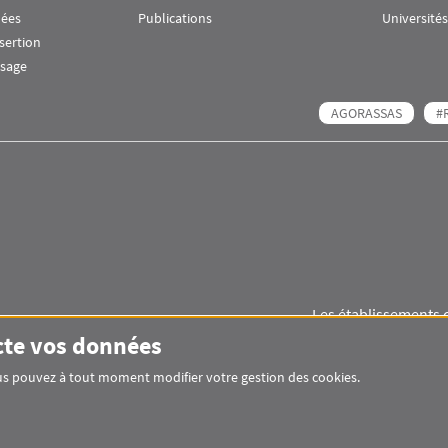
nées
Publications
Universités
nsertion
ssage
AGORASSAS
#
Les établissements 
Images
Visuel svg
Visuel svg
cte vos données
Vous pouvez à tout moment modifier votre gestion des cookies.
Pied de page Assas Principal
SITEMAP
GLOSSAIRE
MENTIONS LÉGAL