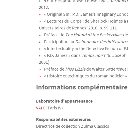
4 entrées pour Steven Powell ed.,
100 Americ
2012.
« Original Sin : P.D. James’s Imaginary Lon
« Lectures du Corps : de Sherlock Holmes à K
Universitaires de Rennes, 2010. p. 99-111
Préface de
The Hound of the Baskervilles
de
Participation au
Dictionnaire des littérature
« Intertextuality in the Detective Fiction of P
« P.D. James » dans
Temps noir
n°5. Joseph 
2001)
Préface de
Miss Lizzie
de Walter Satterthwait
« Histoire et techniques du roman policier »
Informations complémentaire
Laboratoire d'appartenance​
VALE
(Paris IV)
Responsabilités extérieures
Directrice de collection Zulma Classics