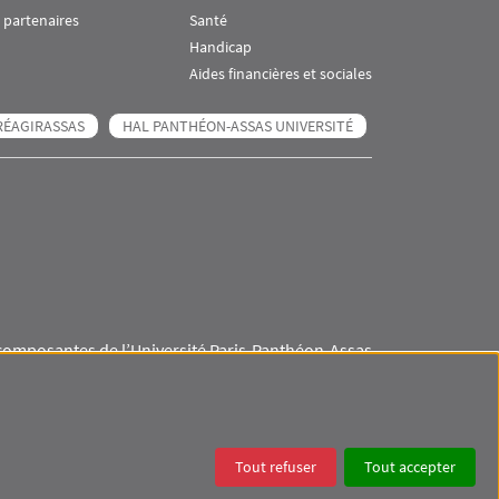
 partenaires
Santé
Handicap
Aides financières et sociales
RÉAGIRASSAS
HAL PANTHÉON-ASSAS UNIVERSITÉ
composantes de l’Université Paris-Panthéon-Assas
Visuel svg
Visuel svg
Visuel svg
Visuel svg
Tout refuser
Tout accepter
ES
DONNÉES PERSONNELLES
COOKIES
ACCESSIBILITÉ