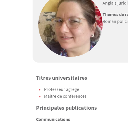
Anglais jurid
Thèmes de re
Roman polici
Titres universitaires
Texte
Professeur agrégé
Maître de conférences
Principales publications
Communications