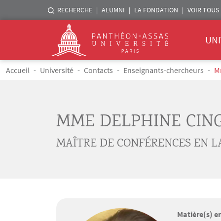
Menu liste sites Assas
RECHERCHE
ALUMNI
LA FONDATION
VOIR TOUS 
Menu 
Logo
UNI
Aller au contenu principal
Fil d'Ariane
Accueil
Université
Contacts
Enseignants-chercheurs
M
MME DELPHINE CIN
MAÎTRE DE CONFÉRENCES EN 
Matière(s) e