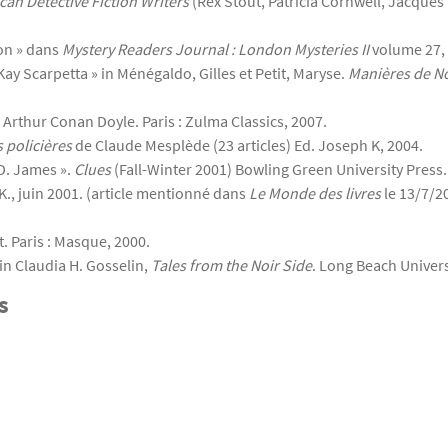
an Detective Fiction Writers
(Rex Stout, Patricia Cornwell, Jacques 
don » dans
Mystery Readers Journal : London Mysteries II
volume 27, 
ay Scarpetta » in Ménégaldo, Gilles et Petit, Maryse.
Manières de Noi
 Arthur Conan Doyle. Paris : Zulma Classics, 2007.
s policières
de Claude Mesplède (23 articles) Ed. Joseph K, 2004.
.D. James ».
Clues
(Fall-Winter 2001) Bowling Green University Press.
K., juin 2001. (article mentionné dans
Le Monde des livres
le 13/7/2
. Paris : Masque, 2000.
 in Claudia H. Gosselin,
Tales from the Noir Side
. Long Beach Univers
s