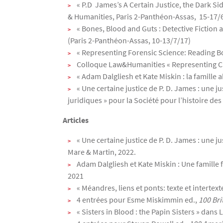
« P.D James’s A Certain Justice, the Dark S
& Humanities, Paris 2-Panthéon-Assas, 15-17/
« Bones, Blood and Guts : Detective Fiction 
(Paris 2-Panthéon-Assas, 10-13/7/17)
« Representing Forensic Science: Reading 
Colloque Law&Humanities « Representing Cr
« Adam Dalgliesh et Kate Miskin : la famille 
« Une certaine justice de P. D. James : une j
juridiques » pour la Société pour l’histoire des
Articles
« Une certaine justice de P. D. James : une ju
Mare & Martin, 2022.
Adam Dalgliesh et Kate Miskin : Une famille 
2021
« Méandres, liens et ponts: texte et interte
4 entrées pour Esme Miskimmin ed.,
100 Bri
« Sisters in Blood : the Papin Sisters » dan