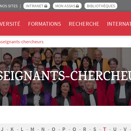
NOS SITES
INTRANET
MON ASSAS
BIBLIOTHÈQUES
Assas
VERSITÉ
FORMATIONS
RECHERCHE
INTERNA
nseignants-chercheurs
SEIGNANTS-CHERCHE
J
K
L
M
N
O
P
Q
R
S
T
U
V