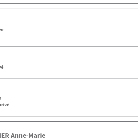
vé
vé
e
privé
NER
Anne-Marie