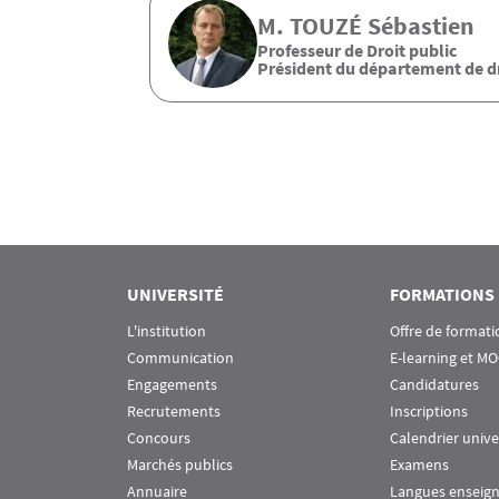
M.
TOUZÉ
Sébastien
Professeur de Droit public
Président du département de dro
Pagination
UNIVERSITÉ
FORMATIONS
L'institution
Offre de formati
Communication
E-learning et M
Engagements
Candidatures
Recrutements
Inscriptions
Concours
Calendrier unive
Marchés publics
Examens
Annuaire
Langues enseig