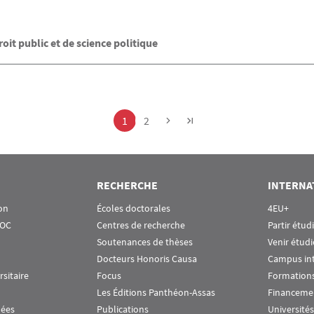
it public et de science politique
Page
Page
1
2
RECHERCHE
INTERNA
on
Écoles doctorales
4EU+
OOC
Centres de recherche
Partir étud
Soutenances de thèses
Venir étudi
Docteurs Honoris Causa
Campus in
rsitaire
Focus
Formations
Les Éditions Panthéon-Assas
Financeme
nées
Publications
Universités