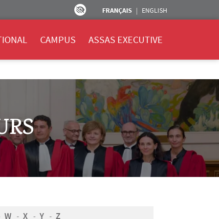
FRANÇAIS
ENGLISH
TIONAL
CAMPUS
ASSAS EXECUTIVE
URS
W
X
Y
Z