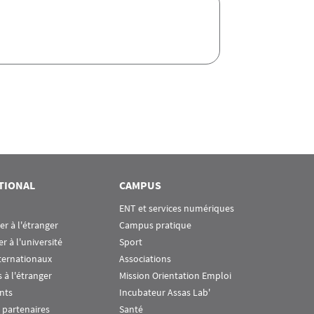
TIONAL
CAMPUS
ENT et services numériques
ier à l'étranger
Campus pratique
er à l'université
Sport
ternationaux
Associations
 à l'étranger
Mission Orientation Emploi
nts
Incubateur Assas Lab'
 partenaires
Santé