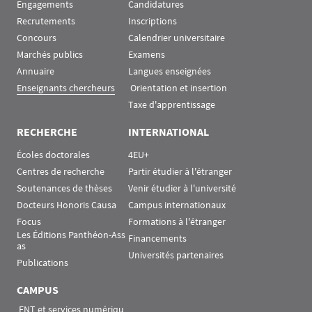
Engagements
Candidatures
Recrutements
Inscriptions
Concours
Calendrier universitaire
Marchés publics
Examens
Annuaire
Langues enseignées
Enseignants chercheurs
 Orientation et insertion
Taxe d'apprentissage
RECHERCHE
INTERNATIONAL
Écoles doctorales
4EU+
Centres de recherche
Partir étudier à l'étranger
Soutenances de thèses
Venir étudier à l'université
Docteurs Honoris Causa
Campus internationaux
Focus
Formations à l'étranger
Les Éditions Panthéon-Ass
Financements
as
Universités partenaires
Publications
CAMPUS
 ENT et services numériqu