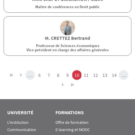
Maître de conférences en Droit public
M.
CRETTEZ
Bertrand
Professeur de Sciences économiques
Vice-président en charge des affaires générales
Pagination
Page
Page
Page
Page
Page
Page
Page
Page
Page
…
6
7
8
9
10
11
12
13
14
…
UNIVERSITÉ
FORMATIONS
L'institution
Offre de formation
Communication
E-learning et MOOC