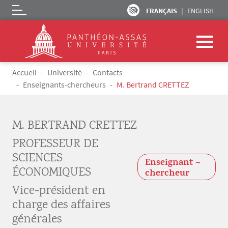
FRANÇAIS
ENGLISH
Logo
Aller au contenu principal
Fil d'Ariane
Accueil
Université
Contacts
Enseignants-chercheurs
M. Bertrand CRETTEZ
M. BERTRAND CRETTEZ
PROFESSEUR DE
SCIENCES
Enseignant –
ÉCONOMIQUES
chercheur
Vice-président en
charge des affaires
générales