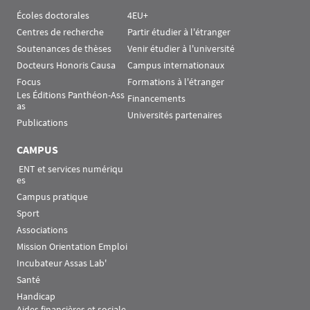
Écoles doctorales
4EU+
Centres de recherche
Partir étudier à l'étranger
Soutenances de thèses
Venir étudier à l'université
Docteurs Honoris Causa
Campus internationaux
Focus
Formations à l'étranger
Les Éditions Panthéon-Ass
Financements
as
Universités partenaires
Publications
CAMPUS
 ENT et services numériqu
es
Campus pratique
Sport
Associations
Mission Orientation Emploi
Incubateur Assas Lab'
Santé
Handicap
Aides financières et sociale