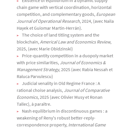
Existence of equilibrium in a dynamic supply
chain game with vertical coordination, horizontal
competition, and complementary goods,
European
Journal of Operational Research
, 2024, (avec Naila
Hayek et Guiomar Martín-Herrán).
The choice of land titling system and the
blockchain,
Americal Law and Economics Review
,
2025, (avec Marie Obidzinski)
Price-quantity competition in a duopoly market
with price similarities,
Journal of Economics &
Management Strategy
, 2025 (avec Rabia Nessah et
Raluca Parvulescu)
Judicial venality in Old Regime France : A
rational choise analysis,
Journal of Comparative
Economics
, 2025 (avec Olivier Musy et Ronan
Tallec), à paraître.
Nash equilibrium in discontinuous games : a
weakening of Reny's robust better-reply-
correspondence property,
International Game