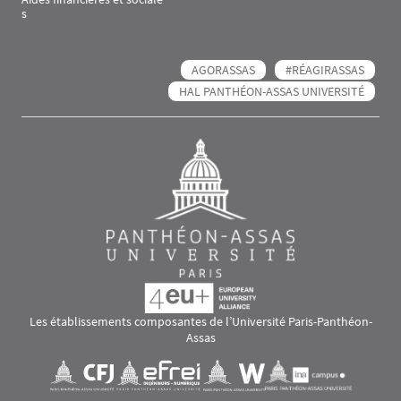
s
AGORASSAS
#RÉAGIRASSAS
HAL PANTHÉON-ASSAS UNIVERSITÉ
Les établissements composantes de l’Université Paris-Panthéon-
Assas
Images
Visuel svg
Visuel svg
Visuel svg
Visuel svg