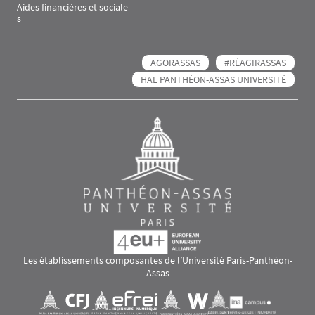
Aides financières et sociale
s
AGORASSAS
#RÉAGIRASSAS
HAL PANTHÉON-ASSAS UNIVERSITÉ
Les établissements composantes de l’Université Paris-Panthéon-
Assas
Images
Visuel svg
Visuel svg
Visuel svg
Visuel svg