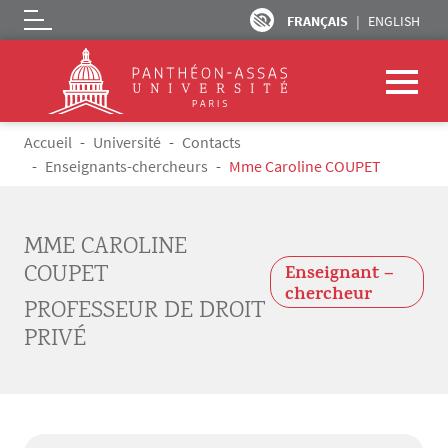
FRANÇAIS
ENGLISH
Logo
Aller au contenu principal
Fil d'Ariane
Accueil
Université
Contacts
Enseignants-chercheurs
Mme Caroline COUPET
MME CAROLINE
COUPET
Enseignant –
chercheur
PROFESSEUR DE DROIT
PRIVÉ