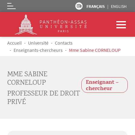
FRANÇAIS
ENGLISH
Logo
Aller au contenu principal
Fil d'Ariane
Accueil
Université
Contacts
Enseignants-chercheurs
Mme Sabine CORNELOUP
MME SABINE
CORNELOUP
Enseignant –
chercheur
PROFESSEUR DE DROIT
PRIVÉ