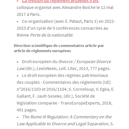
La révision du règlement Bruxelles II bis
,
colloque organisé avec Alexandre Boiché le 12 mai
2017 à Paris.
Co-organisation (avec E. Pataut, Paris 1) en 2022-
2023 d'un cycle de 9 conférences consacrées au
thème
Perte de la nationalité
.
Direction scientifique de commentaires article-par
article de règlements européens
Droit européen du divorce
/ European Divorce
Law
(dir.), LexisNexis, coll. Litec, 2013, 777 pages.
Le droit européen des régimes patrimoniaux
des couples - Commentaires des règlements (UE)
n°2016/1103 et 2016/1104, S. Corneloup, V. Egéa, E.
Gallant, F. Jault-Seseke, (dir.), Société de
législation comparée - TransEuropeExperts, 2018,
491 pages.
The Rome III Regulation: A Commentary on the
Law Applicable to Divorce and Legal Separation
, S.