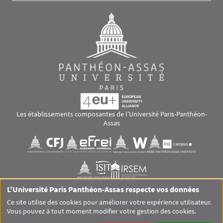
Les établissements composantes de l’Université Paris-Panthéon-
Assas
Images
Visuel svg
Visuel svg
Visuel svg
Visuel svg
Visuel svg
Visuel svg
L'Université Paris Panthéon-Assas respecte vos données
RS footer
Ce site utilise des cookies pour améliorer votre expérience utilisateur.
Vous pouvez à tout moment modifier votre gestion des cookies.
Pied de page Assas Principal