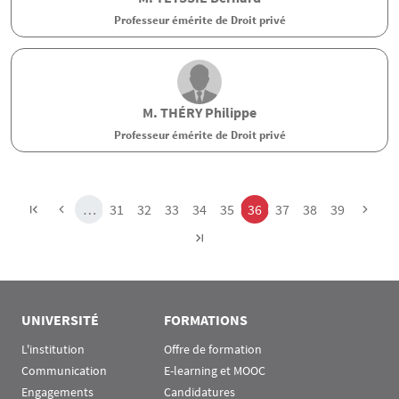
Professeur émérite de Droit privé
M.
THÉRY
Philippe
Professeur émérite de Droit privé
Pagination
Page
Page
Page
Page
Page
Page
Page
Page
Page
…
31
32
33
34
35
36
37
38
39
UNIVERSITÉ
FORMATIONS
L'institution
Offre de formation
Communication
E-learning et MOOC
Engagements
Candidatures