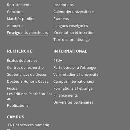
Recrutements
Inscriptions
Concours
Calendrier universitaire
Marchés publics
Examens
Annuaire
Langues enseignées
Enseignants chercheurs
 Orientation et insertion
Taxe d'apprentissage
RECHERCHE
INTERNATIONAL
Écoles doctorales
4EU+
Centres de recherche
Partir étudier à l'étranger
Soutenances de thèses
Venir étudier à l'université
Docteurs Honoris Causa
Campus internationaux
Focus
Formations à l'étranger
Les Éditions Panthéon-Ass
Financements
as
Universités partenaires
Publications
CAMPUS
 ENT et services numériqu
es