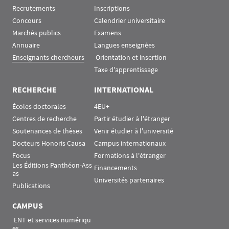
Recrutements
Inscriptions
Concours
Calendrier universitaire
Marchés publics
Examens
Annuaire
Langues enseignées
Enseignants chercheurs
 Orientation et insertion
Taxe d'apprentissage
RECHERCHE
INTERNATIONAL
Écoles doctorales
4EU+
Centres de recherche
Partir étudier à l'étranger
Soutenances de thèses
Venir étudier à l'université
Docteurs Honoris Causa
Campus internationaux
Focus
Formations à l'étranger
Les Éditions Panthéon-Ass
Financements
as
Universités partenaires
Publications
CAMPUS
 ENT et services numériqu
es