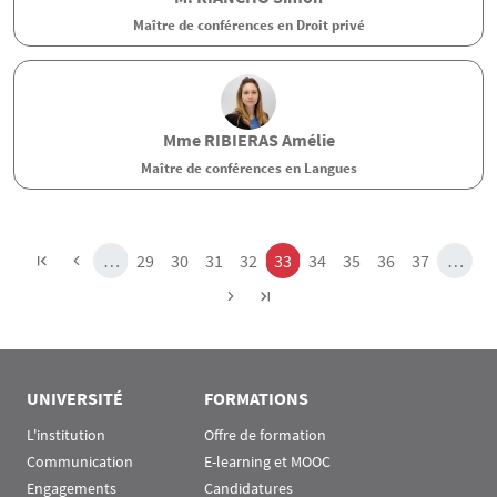
Maître de conférences en Droit privé
Mme
RIBIERAS
Amélie
Maître de conférences en Langues
Pagination
Page
Page
Page
Page
Page
Page
Page
Page
Page
…
29
30
31
32
33
34
35
36
37
…
UNIVERSITÉ
FORMATIONS
L'institution
Offre de formation
Communication
E-learning et MOOC
Engagements
Candidatures