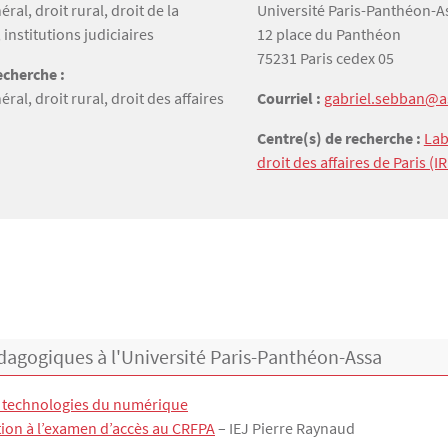
néral, droit rural, droit de la
Université Paris-Panthéon-
 institutions judiciaires
12 place du Panthéon
75231 Paris cedex 05
cherche :
néral, droit rural, droit des affaires
Courriel :
gabriel.sebban@as
Centre(s) de recherche :
Lab
droit des affaires de Paris (I
dagogiques à l'Université Paris-Panthéon-Assa
t technologies du numérique
ion à l’examen d’accès au CRFPA
– IEJ Pierre Raynaud