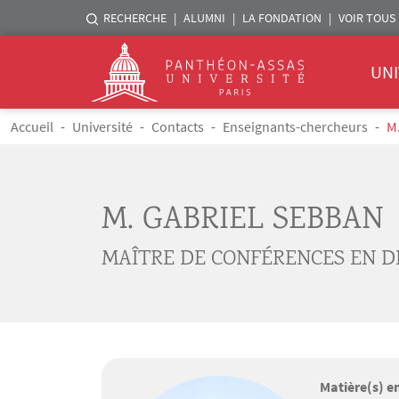
Menu liste sites Assas
RECHERCHE
ALUMNI
LA FONDATION
VOIR TOUS 
Menu 
Logo
UNI
Aller au contenu principal
Fil d'Ariane
Accueil
Université
Contacts
Enseignants-chercheurs
M
M. GABRIEL SEBBAN
MAÎTRE DE CONFÉRENCES EN D
Matière(s) e