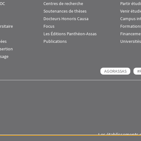
OOC
Centres de recherche
Partir étud
Soutenances de thèses
Venir étudi
Docteurs Honoris Causa
Campus in
rsitaire
Focus
Formations
Les Éditions Panthéon-Assas
Financeme
nées
Publications
Universités
nsertion
ssage
AGORASSAS
#
Les établissements 