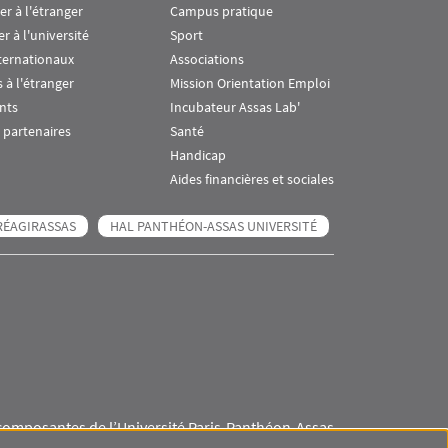
ier à l'étranger
Campus pratique
er à l'université
Sport
ternationaux
Associations
 à l'étranger
Mission Orientation Emploi
nts
Incubateur Assas Lab'
 partenaires
Santé
Handicap
Aides financières et sociales
RÉAGIRASSAS
HAL PANTHÉON-ASSAS UNIVERSITÉ
composantes de l’Université Paris-Panthéon-Assas